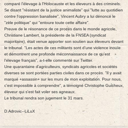
comparé l'élevage à l'Holocauste et les éleveurs à des criminels.
Se disant "résistant de la justice animaliste" qui "lutte au quotidien
contre l'oppression banalisée", Vincent Aubry a lui dénoncé le
"zèle politique" qui "entoure toute cette affaire".
Preuve de le résonance de ce procès dans le monde agricole,
Christiane Lambert, la présidente de la FNSEA (syndicat
majoritaire), était venue apporter son soutien aux éleveurs devant
le tribunal. "Les actes de ces militants sont d’une violence inouïe
et démontrent une profonde méconnaissance de ce qu’est
l'élevage français", a-t-elle commenté sur Twitter.
Une quarantaine d'agriculteurs, syndicats agricoles et sociétés
diverses se sont portées parties civiles dans ce procès. "Il y avait
marqué +assassin+ sur les murs de mon exploitation. Pour nous,
c'est impossible à comprendre", a témoigné Christophe Guicheux,
éleveur qui s'est fait voler ses agneaux.
Le tribunal rendra son jugement le 31 mars.
D.Adrovic--LiLuX