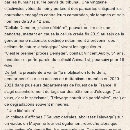
par les humains) sur le parvis du tribunal. Une vingtaine
d'activistes vêtus de noir y portaient des pancartes critiquant les
poursuites engagées contre leurs camarades, six femmes et trois
hommes de 20 à 42 ans.
"Cellule Demeter, justice délétère", pouvait-on lire sur une
pancarte, mettant en cause la cellule créée fin 2019 au sein de la
gendarmerie nationale, destinée notamment à prévenir "des
actions de nature idéologique" visant les agriculteurs.
"C'est le premier procès Demeter", pointait Vincent Aubry, 34 ans,
fondateur et porte-parole du collectif Animal1st, poursuivi pour 18
faits.
De fait, la présidente a vanté "la mobilisation forte de la
gendarmerie" sur ces actions de militantisme menées en 2020-
2021 dans plusieurs départements de l'ouest de la France. Il
s'agit essentiellement de tags sur des bâtiments d'élevage ("Le
virus, c'est le spécisme", "l'élevage nourrit les pandémies", etc.) et
de dégradations souvent mineures.
- "Une libération"-
Un collage d'affiches ("Sauvez des vies, abolissez l'élevage") sur
un viaduc en Mayenne leur est également reproché alors que
cette action n'a donné lieu à aucune plainte. Des prévenus sont