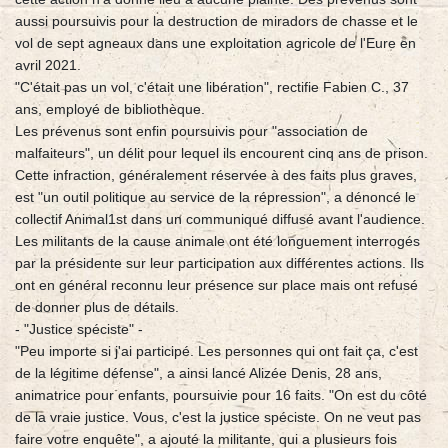
aussi poursuivis pour la destruction de miradors de chasse et le
vol de sept agneaux dans une exploitation agricole de l'Eure en
avril 2021.
"C'était pas un vol, c'était une libération", rectifie Fabien C., 37
ans, employé de bibliothèque.
Les prévenus sont enfin poursuivis pour "association de
malfaiteurs", un délit pour lequel ils encourent cinq ans de prison.
Cette infraction, généralement réservée à des faits plus graves,
est "un outil politique au service de la répression", a dénoncé le
collectif Animal1st dans un communiqué diffusé avant l'audience.
Les militants de la cause animale ont été longuement interrogés
par la présidente sur leur participation aux différentes actions. Ils
ont en général reconnu leur présence sur place mais ont refusé
de donner plus de détails.
- "Justice spéciste" -
"Peu importe si j'ai participé. Les personnes qui ont fait ça, c'est
de la légitime défense", a ainsi lancé Alizée Denis, 28 ans,
animatrice pour enfants, poursuivie pour 16 faits. "On est du côté
de la vraie justice. Vous, c'est la justice spéciste. On ne veut pas
faire votre enquête", a ajouté la militante, qui a plusieurs fois