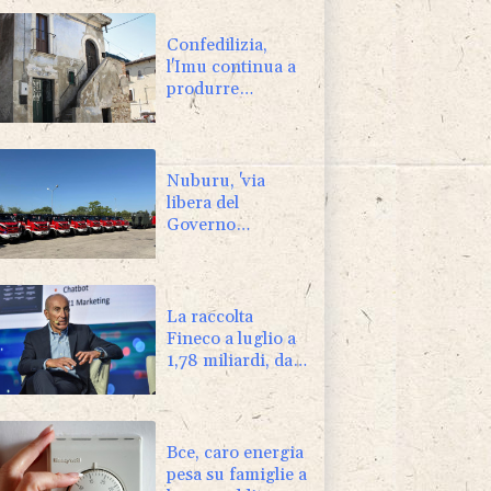
Confedilizia,
l'Imu continua a
produrre
ruderi,+129% dal
2011
Nuburu, 'via
libera del
Governo
all'acquisizione
di Tekne'
La raccolta
Fineco a luglio a
1,78 miliardi, da
inizio anno oltre
10 miliardi
Bce, caro energia
pesa su famiglie a