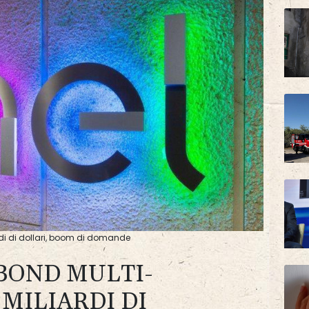
rdi di dollari, boom di domande
BOND MULTI-
 MILIARDI DI