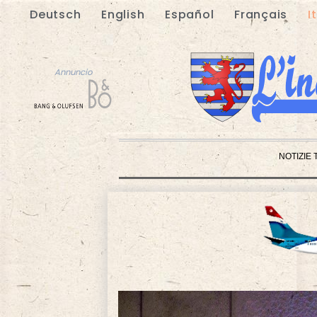
Deutsch
English
Español
Français
I
Annuncio
NOTIZIE 
Annuncio