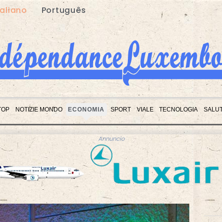
taliano
Português
TOP
NOTIZIE MONDO
ECONOMIA
SPORT
VIALE
TECNOLOGIA
SALU
Annuncio