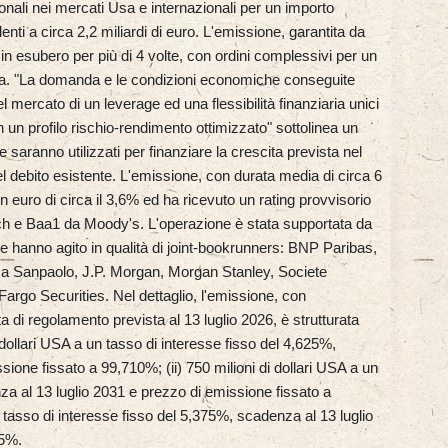
zionali nei mercati Usa e internazionali per un importo
lenti a circa 2,2 miliardi di euro. L'emissione, garantita da
 in esubero per più di 4 volte, con ordini complessivi per un
 Usa. "La domanda e le condizioni economiche conseguite
 mercato di un leverage ed una flessibilità finanziaria unici
n un profilo rischio-rendimento ottimizzato" sottolinea un
 saranno utilizzati per finanziare la crescita prevista nel
l debito esistente. L'emissione, con durata media di circa 6
 euro di circa il 3,6% ed ha ricevuto un rating provvisorio
h e Baa1 da Moody's. L'operazione è stata supportata da
le hanno agito in qualità di joint-bookrunners: BNP Paribas,
sa Sanpaolo, J.P. Morgan, Morgan Stanley, Societe
rgo Securities. Nel dettaglio, l'emissione, con
di regolamento prevista al 13 luglio 2026, è strutturata
i dollari USA a un tasso di interesse fisso del 4,625%,
ione fissato a 99,710%; (ii) 750 milioni di dollari USA a un
za al 13 luglio 2031 e prezzo di emissione fissato a
n tasso di interesse fisso del 5,375%, scadenza al 13 luglio
05%.