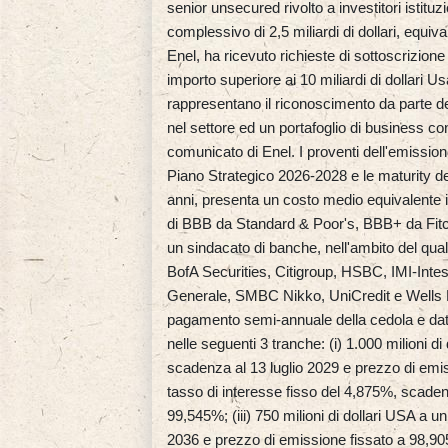
senior unsecured rivolto a investitori istitu
complessivo di 2,5 miliardi di dollari, equiva
Enel, ha ricevuto richieste di sottoscrizione
importo superiore ai 10 miliardi di dollari
rappresentano il riconoscimento da parte del
nel settore ed un portafoglio di business co
comunicato di Enel. I proventi dell'emissione
Piano Strategico 2026-2028 e le maturity de
anni, presenta un costo medio equivalente in
di BBB da Standard & Poor's, BBB+ da Fitc
un sindacato di banche, nell'ambito del qua
BofA Securities, Citigroup, HSBC, IMI-Inte
Generale, SMBC Nikko, UniCredit e Wells Fa
pagamento semi-annuale della cedola e data 
nelle seguenti 3 tranche: (i) 1.000 milioni d
scadenza al 13 luglio 2029 e prezzo di emiss
tasso di interesse fisso del 4,875%, scaden
99,545%; (iii) 750 milioni di dollari USA a u
2036 e prezzo di emissione fissato a 98,9