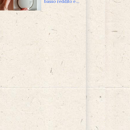
basso reddito e
ne erode
risparmi