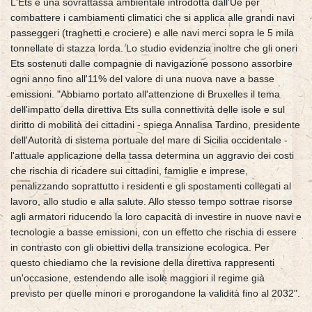
L'Ets è una sovrattassa ambientale introdotta dall'Ue per
combattere i cambiamenti climatici che si applica alle grandi navi
passeggeri (traghetti e crociere) e alle navi merci sopra le 5 mila
tonnellate di stazza lorda. Lo studio evidenzia inoltre che gli oneri
Ets sostenuti dalle compagnie di navigazione possono assorbire
ogni anno fino all'11% del valore di una nuova nave a basse
emissioni. "Abbiamo portato all'attenzione di Bruxelles il tema
dell'impatto della direttiva Ets sulla connettività delle isole e sul
diritto di mobilità dei cittadini - spiega Annalisa Tardino, presidente
dell'Autorità di sistema portuale del mare di Sicilia occidentale -
l'attuale applicazione della tassa determina un aggravio dei costi
che rischia di ricadere sui cittadini, famiglie e imprese,
penalizzando soprattutto i residenti e gli spostamenti collegati al
lavoro, allo studio e alla salute. Allo stesso tempo sottrae risorse
agli armatori riducendo la loro capacità di investire in nuove navi e
tecnologie a basse emissioni, con un effetto che rischia di essere
in contrasto con gli obiettivi della transizione ecologica. Per
questo chiediamo che la revisione della direttiva rappresenti
un'occasione, estendendo alle isole maggiori il regime già
previsto per quelle minori e prorogandone la validità fino al 2032".