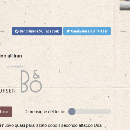
Condividere
SU Facebook
Condividere
SU Twitter
no all'Iran
Annuncio
tare
Dimensione del testo:
è di nuovo quasi paralizzato dopo il secondo attacco Usa