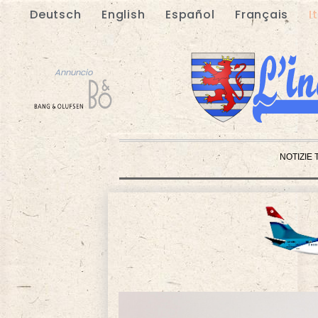
Deutsch
English
Español
Français
I
Annuncio
NOTIZIE 
Annuncio