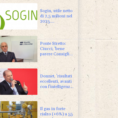
Sogin, utile netto
di 2,5 milioni nel
2025.
Avanzamento del
decommissioning
al 47,7%
Ponte Stretto:
Ciucci, 'bene
parere Consiglio
Superiore dei
Lavori Pubblici'
Donnet, 'risultati
eccellenti, avanti
con l'intelligenza
artificiale'
Il gas in forte
rialzo (+6%) a 55