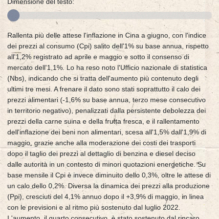
Dimensione del testo:
Rallenta più delle attese l'inflazione in Cina a giugno, con l'indice
dei prezzi al consumo (Cpi) salito dell'1% su base annua, rispetto
all'1,2% registrato ad aprile e maggio e sotto il consenso di
mercato dell'1,1%. Lo ha reso noto l'Ufficio nazionale di statistica
(Nbs), indicando che si tratta dell'aumento più contenuto degli
ultimi tre mesi. A frenare il dato sono stati soprattutto il calo dei
prezzi alimentari (-1,6% su base annua, terzo mese consecutivo
in territorio negativo), penalizzati dalla persistente debolezza dei
prezzi della carne suina e della frutta fresca, e il rallentamento
dell'inflazione dei beni non alimentari, scesa all'1,5% dall'1,9% di
maggio, grazie anche alla moderazione dei costi dei trasporti
dopo il taglio dei prezzi al dettaglio di benzina e diesel deciso
dalle autorità in un contesto di minori quotazioni energetiche. Su
base mensile il Cpi è invece diminuito dello 0,3%, oltre le attese di
un calo dello 0,2%. Diversa la dinamica dei prezzi alla produzione
(Ppi), cresciuti del 4,1% annuo dopo il +3,9% di maggio, in linea
con le previsioni e al ritmo più sostenuto dal luglio 2022.
L'aumento, il quarto consecutivo, è stato sostenuto dal rincaro