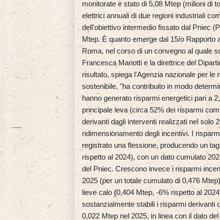
monitorate è stato di 5,08 Mtep (milioni di to
elettrici annuali di due regioni industriali
dell'obiettivo intermedio fissato dal Pniec (P
Mtep. È quanto emerge dal 15/o Rapporto an
Roma, nel corso di un convegno al quale sono
Francesca Mariotti e la direttrice del Dipart
risultato, spiega l'Agenzia nazionale per le
sostenibile, "ha contribuito in modo determi
hanno generato risparmi energetici pari a 
principale leva (circa 52% dei risparmi comp
derivanti dagli interventi realizzati nel solo
ridimensionamento degli incentivi. I risparmi
registrato una flessione, producendo un tag
rispetto al 2024), con un dato cumulato 202
del Pniec. Crescono invece i risparmi incent
2025 (per un totale cumulato di 0,476 Mtep),
lieve calo (0,404 Mtep, -6% rispetto al 2024)
sostanzialmente stabili i risparmi derivanti da
0,022 Mtep nel 2025, in linea con il dato del