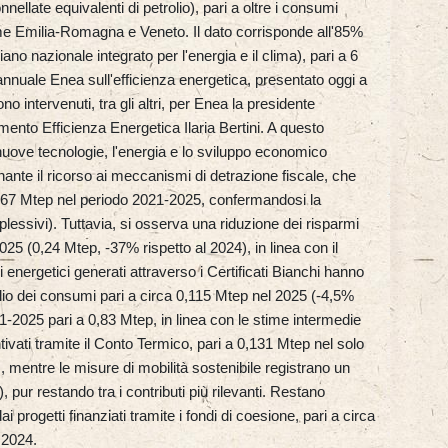
nnellate equivalenti di petrolio), pari a oltre i consumi
 come Emilia-Romagna e Veneto. Il dato corrisponde all'85%
iano nazionale integrato per l'energia e il clima), pari a 6
nuale Enea sull'efficienza energetica, presentato oggi a
 intervenuti, tra gli altri, per Enea la presidente
imento Efficienza Energetica Ilaria Bertini. A questo
 nuove tecnologie, l'energia e lo sviluppo economico
nante il ricorso ai meccanismi di detrazione fiscale, che
2,67 Mtep nel periodo 2021-2025, confermandosi la
lessivi). Tuttavia, si osserva una riduzione dei risparmi
 2025 (0,24 Mtep, -37% rispetto al 2024), in linea con il
 energetici generati attraverso i Certificati Bianchi hanno
lio dei consumi pari a circa 0,115 Mtep nel 2025 (-4,5%
1-2025 pari a 0,83 Mtep, in linea con le stime intermedie
ivati tramite il Conto Termico, pari a 0,131 Mtep nel solo
 mentre le misure di mobilità sostenibile registrano un
, pur restando tra i contributi più rilevanti. Restano
i progetti finanziati tramite i fondi di coesione, pari a circa
 2024.