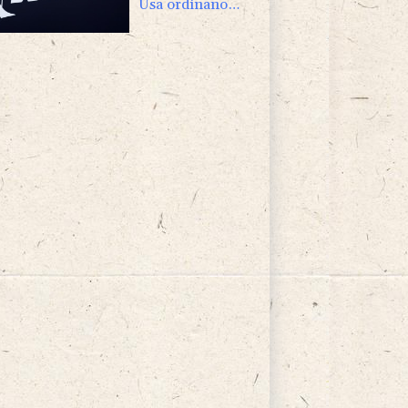
Usa ordinano
ispezione sui
Boeing 737 Max