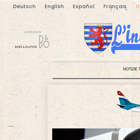
Deutsch
English
Español
Français
I
Annuncio
NOTIZIE 
Annuncio