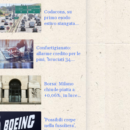
Codacons, su
primo esodo
estivo stangata
carburanti da
370 milioni
Confartigianato:
allarme credito per le
pmi, 'bruciati 34
miliardi in 7 anni'
Borsa: Milano
chiude piatta a
+0,06%, in luce
Stm
'Possibili crepe
nella fusoliera',