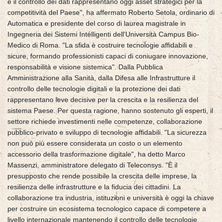
e il controllo dei dati rappresentano oggi asset strategici per la
competitività del Paese", ha affermato Roberto Setola, ordinario di
Automatica e presidente del corso di laurea magistrale in
Ingegneria dei Sistemi Intelligenti dell'Università Campus Bio-
Medico di Roma. "La sfida è costruire tecnologie affidabili e
sicure, formando professionisti capaci di coniugare innovazione,
responsabilità e visione sistemica". Dalla Pubblica
Amministrazione alla Sanità, dalla Difesa alle Infrastrutture il
controllo delle tecnologie digitali e la protezione dei dati
rappresentano leve decisive per la crescita e la resilienza del
sistema Paese. Per questa ragione, hanno sostenuto gli esperti, il
settore richiede investimenti nelle competenze, collaborazione
pubblico-privato e sviluppo di tecnologie affidabili. "La sicurezza
non può più essere considerata un costo o un elemento
accessorio della trasformazione digitale", ha detto Marco
Massenzi, amministratore delegato di Teleconsys. "È il
presupposto che rende possibile la crescita delle imprese, la
resilienza delle infrastrutture e la fiducia dei cittadini. La
collaborazione tra industria, istituzioni e università è oggi la chiave
per costruire un ecosistema tecnologico capace di competere a
livello internazionale mantenendo il controllo delle tecnologie