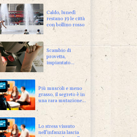
Caldo, lunedì
restano 19 le città
con bollino rosso
Scambio di
provetta,
impiantato
l'embrione
sbagliato al San
Raffaele di
Milano
Più muscoli e meno
grasso, il segreto è in
una rara mutazione
genetica
Lo stress vissuto
nell'infanzia lascia