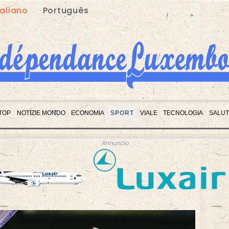
taliano
Português
 TOP
NOTIZIE MONDO
ECONOMIA
SPORT
VIALE
TECNOLOGIA
SALUT
Annuncio