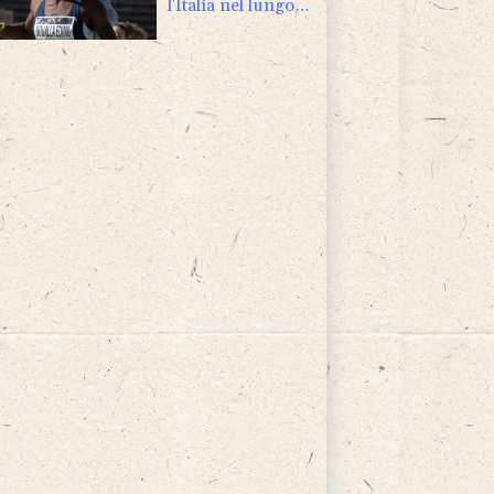
l'Italia nel lungo e
staffetta 4x100
mista