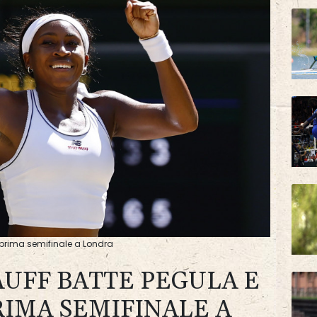
 prima semifinale a Londra
UFF BATTE PEGULA E
RIMA SEMIFINALE A