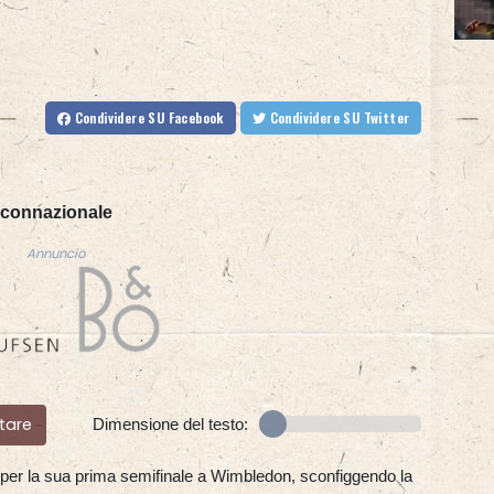
Condividere
SU Facebook
Condividere
SU Twitter
a connazionale
Annuncio
tare
Dimensione del testo:
a per la sua prima semifinale a Wimbledon, sconfiggendo la