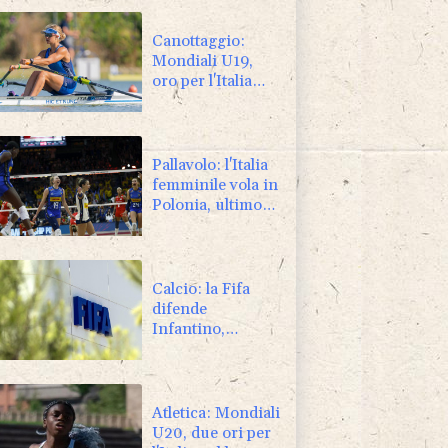
Canottaggio:
Mondiali U19,
oro per l'Italia
con Alizee
Ribolzi nel
singolo donne
Pallavolo: l'Italia
femminile vola in
Polonia, ultimo
torneo prima
degli Europei
Calcio: la Fifa
difende
Infantino,
"qualcuno vuole
indebolire noi e il
presidente"
Atletica: Mondiali
U20, due ori per