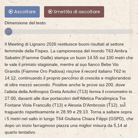
Ascoltare
Smettila di ascoltare
Dimensione del testo:
Il Meeting di Lignano 2026 restituisce buoni risultati al settore
femminile della Fispes. La campionessa del mondo T63 Ambra
Sabatini (Fiamme Gialle) stampa un buon 14.55 sui 100 metri che
le vale il primato stagionale, mentre al suo fianco Bebe Vio
Grandis (Fiamme Oro Padova) riscrive il record italiano T62 in
14.12, continuando il proprio percorso di crescita e migliorandosi
di oltre mezzo secondo. Positive anche le prove sui 200, dove
l'atleta della Anthropos Greta Antolini (T13) ferma il cronometro in
27.00, davanti alle due portacolori dell'Atletica Paralimpica Tre
Fontane Viola Francullo (T13) e Alessia D'Ambrosio (T12), sul
traguardo rispettivamente in 28.99 e 29.13. Torna a saltare sopra
i 5 metri nel salto in lungo T64 Giuliana Chiara Filippi (GSPD), che
dopo un inizio farraginoso piazza una miglior misura da 5,14 al
quarto tentativo.