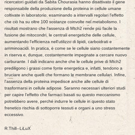
ricercatori guidati da Sabita Chourasia hanno disattivato il gene
responsabile della produzione della proteina in cellule umane
coltivate in laboratorio, esaminando a intervalli regolari l'effetto
che ciò ha su oltre 100 sostanze coinvolte nel metabolismo. I
risultati mostrano che l'assenza di Mtch2 rende più facile la
fusione dei mitocondri, le centrali energetiche delle cellule,
aumentando l'efficienza nell'utilizzo di lipidi, carboidrati e
amminoacidi. In pratica, è come se le cellule siano costantemente
in riserva e, dunque, costantemente impegnate a cercare nuovo
carburante. I dati indicano anche che le cellule prive di Mtch2
prediligono i grassi come fonte energetica e, infatti, tendono a
bruciare anche quelli che formano le membrane cellulari. Infine,
l'assenza della proteina impedisce anche alle cellule di
trasformarsi in cellule adipose. Saranno necessari ulteriori studi
per capire l'effetto che farmaci basati su questo meccanismo
potrebbero avere, perché indurre le cellule in questo stato
frenetico rischia di sottoporre tessuti e organi a uno stress
eccessivo.
R.Thill--LiLuX