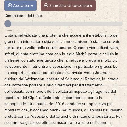
Ascoltare
Smettila di ascoltare
Dimensione del testo:
È stata individuata una proteina che accelera il metabolismo dei
grassi, un interruttore chiave il cui meccanismo è stato osservato
per la prima volta nelle cellule umane. Quando viene disattivata,
infatti, questa proteina nota con la sigla Mtch2 porta la cellula in
un frenetico stato energivoro che la induce a bruciare molto più
velocemente i nutrienti a disposizione, in particolare i grassi. Lo
ha scoperto lo studio pubblicato sulla rivista Embo Journal e
guidato dal Weizmann Institute of Science di Rehovot, in Israele,
che potrebbe portare a nuovi farmaci per il trattamento
dell'obesità con meno effetti collaterali rispetto agli agonisti del
recettore del Glp-1 attualmente in commercio, come la
semaglutide. Uno studio del 2016 condotto su topi aveva già
mostrato che, bloccando Mtch2 nei muscoli, gli animali risultavano
protetti contro l'obesità e dotati anche di maggiore resistenza. Per
scoprire se gli stessi effetti si riscontrano anche nell'uomo, i