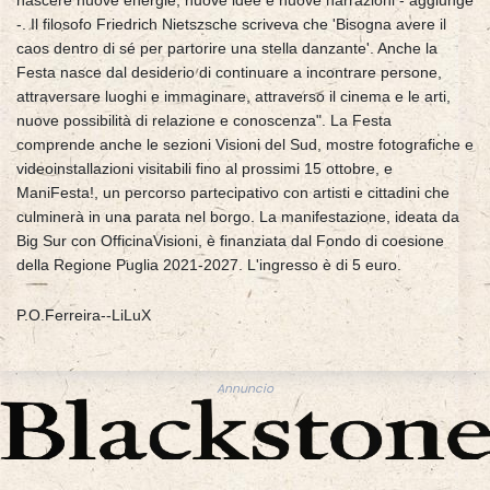
nascere nuove energie, nuove idee e nuove narrazioni - aggiunge
-. Il filosofo Friedrich Nietszsche scriveva che 'Bisogna avere il
caos dentro di sé per partorire una stella danzante'. Anche la
Festa nasce dal desiderio di continuare a incontrare persone,
attraversare luoghi e immaginare, attraverso il cinema e le arti,
nuove possibilità di relazione e conoscenza". La Festa
comprende anche le sezioni Visioni del Sud, mostre fotografiche e
videoinstallazioni visitabili fino al prossimi 15 ottobre, e
ManiFesta!, un percorso partecipativo con artisti e cittadini che
culminerà in una parata nel borgo. La manifestazione, ideata da
Big Sur con OfficinaVisioni, è finanziata dal Fondo di coesione
della Regione Puglia 2021-2027. L'ingresso è di 5 euro.
P.O.Ferreira--LiLuX
Annuncio