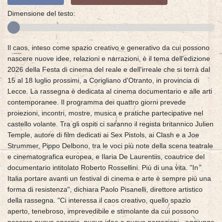
Dimensione del testo:
Il caos, inteso come spazio creativo e generativo da cui possono
nascere nuove idee, relazioni e narrazioni, è il tema dell'edizione
2026 della Festa di cinema del reale e dell'irreale che si terrà dal
15 al 18 luglio prossimi, a Corigliano d'Otranto, in provincia di
Lecce. La rassegna è dedicata al cinema documentario e alle arti
contemporanee. Il programma dei quattro giorni prevede
proiezioni, incontri, mostre, musica e pratiche partecipative nel
castello volante. Tra gli ospiti ci saranno il regista britannico Julien
Temple, autore di film dedicati ai Sex Pistols, ai Clash e a Joe
Strummer, Pippo Delbono, tra le voci più note della scena teatrale
e cinematografica europea, e Ilaria De Laurentiis, coautrice del
documentario intitolato Roberto Rossellini. Più di una vita. "In
Italia portare avanti un festival di cinema e arte è sempre più una
forma di resistenza", dichiara Paolo Pisanelli, direttore artistico
della rassegna. "Ci interessa il caos creativo, quello spazio
aperto, tenebroso, imprevedibile e stimolante da cui possono