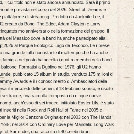
, il cui titolo non è stato ancora annunciato. Sarà il primo
zione è prevista nel corso del 2026. Street of Dreams è
le piattaforme di streaming. Prodotto da Jacknife Lee, il
i U2 creato da Bono, The Edge, Adam Clayton e Larry
cinquatesimo anniversario della formazione del gruppo. Il
ittà del Messico dove la band ha anche partecipato alla
 Cup 2026 al Parque Ecològico Lago de Texcoco. Le riprese
o una grande folla nonostante il maltempo che ha anche
a famiglia del posto ha accolto i quattro membri della band
al balcone. Formatisi a Dublino nel 1976, gli U2 hanno
ournée, pubblicato 15 album in studio, venduto 175 milioni di
Grammy Awards e il riconoscimento di Ambasciatori della
a il mercoledì delle ceneri, il 18 febbraio scorso, è uscito
i sei tracce, una raccolta composta da cinque nuove
o, anch'esso di sei tracce, intitolato Easter Lily, è stato
ti inseriti nella Rock and Roll Hall of Fame nel 2005 e
per la Miglior Canzone Originale: nel 2003 con The Hands
w York; nel 2014 con Ordinary Love per Mandela: Long Walk
 of Surrender, una raccolta di 40 celebri brani