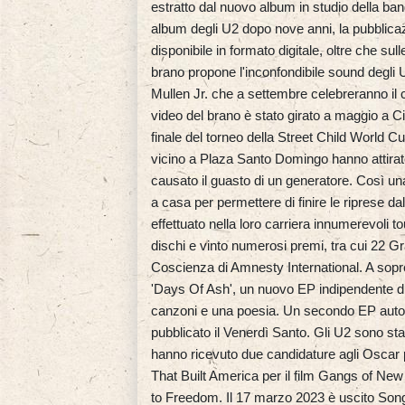
estratto dal nuovo album in studio della band
album degli U2 dopo nove anni, la pubblica
disponibile in formato digitale, oltre che sul
brano propone l'inconfondibile sound degl
Mullen Jr. che a settembre celebreranno il 
video del brano è stato girato a maggio a C
finale del torneo della Street Child World
vicino a Plaza Santo Domingo hanno attirat
causato il guasto di un generatore. Così un
a casa per permettere di finire le riprese d
effettuato nella loro carriera innumerevoli t
dischi e vinto numerosi premi, tra cui 22 
Coscienza di Amnesty International. A sopres
'Days Of Ash', un nuovo EP indipendente d
canzoni e una poesia. Un secondo EP autonom
pubblicato il Venerdì Santo. Gli U2 sono sta
hanno ricevuto due candidature agli Oscar 
That Built America per il film Gangs of Ne
to Freedom. Il 17 marzo 2023 è uscito Songs