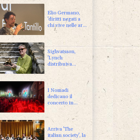
Elio Germano,
'diritti negati a
chi vive nelle aree
interne'
Sighvatsson,
'Lynch
distribuiva
giornali per
guadagnare, poi
incontrò Armani'
I Nomadi
dedicano il
concerto in
Molise a Guccini,
'era il più grande'
Arriva 'The
italian society', la