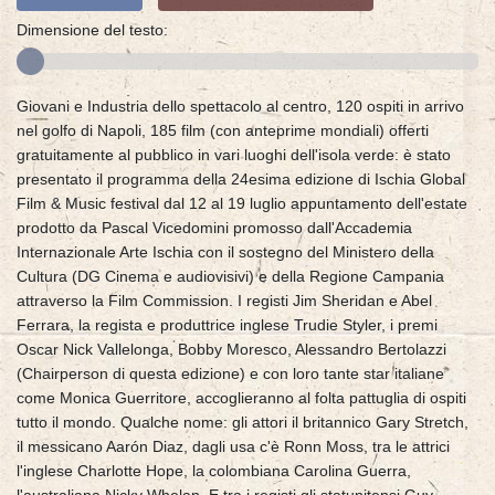
Dimensione del testo:
Giovani e Industria dello spettacolo al centro, 120 ospiti in arrivo
nel golfo di Napoli, 185 film (con anteprime mondiali) offerti
gratuitamente al pubblico in vari luoghi dell'isola verde: è stato
presentato il programma della 24esima edizione di Ischia Global
Film & Music festival dal 12 al 19 luglio appuntamento dell'estate
prodotto da Pascal Vicedomini promosso dall'Accademia
Internazionale Arte Ischia con il sostegno del Ministero della
Cultura (DG Cinema e audiovisivi) e della Regione Campania
attraverso la Film Commission. I registi Jim Sheridan e Abel
Ferrara, la regista e produttrice inglese Trudie Styler, i premi
Oscar Nick Vallelonga, Bobby Moresco, Alessandro Bertolazzi
(Chairperson di questa edizione) e con loro tante star italiane
come Monica Guerritore, accoglieranno al folta pattuglia di ospiti
tutto il mondo. Qualche nome: gli attori il britannico Gary Stretch,
il messicano Aarón Diaz, dagli usa c'è Ronn Moss, tra le attrici
l'inglese Charlotte Hope, la colombiana Carolina Guerra,