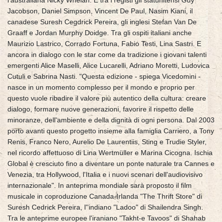
l'australiana Nicky Whelan. E tra i registi gli statunitensi Guy
Jacobson, Daniel Simpson, Vincent De Paul, Nasim Kiani, il
canadese Suresh Cegdrick Pereira, gli inglesi Stefan Van De
Graaff e Jordan Murphy Doidge. Tra gli ospiti italiani anche
Maurizio Lastrico, Corrado Fortuna, Fabio Testi, Lina Sastri. E
ancora in dialogo con le star come da tradizione i giovani talenti
emergenti Alice Maselli, Alice Lucarelli, Adriano Moretti, Ludovica
Cutuli e Sabrina Nasti. "Questa edizione - spiega Vicedomini -
nasce in un momento complesso per il mondo e proprio per
questo vuole ribadire il valore più autentico della cultura: creare
dialogo, formare nuove generazioni, favorire il rispetto delle
minoranze, dell'ambiente e della dignità di ogni persona. Dal 2003
porto avanti questo progetto insieme alla famiglia Carriero, a Tony
Renis, Franco Nero, Aurelio De Laurentiis, Sting e Trudie Styler,
nel ricordo affettuoso di Lina Wertmüller e Marina Cicogna. Ischia
Global è cresciuto fino a diventare un ponte naturale tra Cannes e
Venezia, tra Hollywood, l'Italia e i nuovi scenari dell'audiovisivo
internazionale". In anteprima mondiale sarà proposto il film
musicale in coproduzione Canada-Irlanda "The Thrift Store" di
Suresh Cedrick Pereira, l''indiano "Ladoo" di Shailendra Singh.
Tra le anteprime europee l'iraniano "Takht-e Tavoos" di Shahab