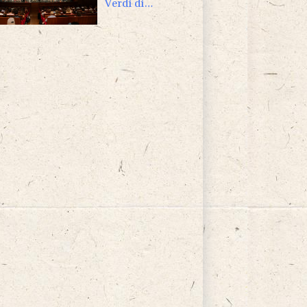
Verdi di
Pordenone 112
giovani musicisti