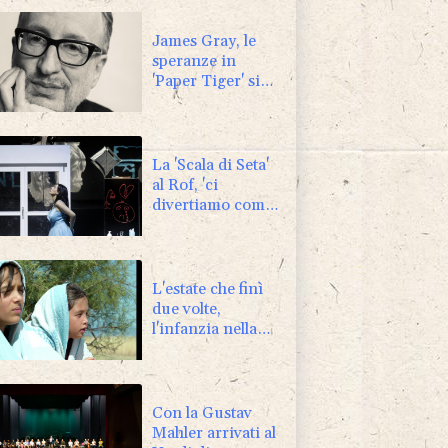
James Gray, le
speranze in
'Paper Tiger' si
infrangono come
nel mito greco
La 'Scala di Seta'
al Rof, 'ci
divertiamo come
matti'
L'estate che finì
due volte,
l'infanzia nella
Sardegna di
Matteo Incollu
Con la Gustav
Mahler arrivati al