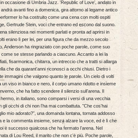
 in occasione di Umbria Jazz. 'Republic of Love', andato in
e andrà avanti fino a domenica, gira attorno al legame antico
 performer lo ha costruito come una cena con molti ospiti
ge, Gertrude Stein, voci che entrano ed escono dal suono.
rena silenziosa nei momenti parlati e pronta ad aprirsi in
ti erano lì per lei, per una figura che da mezzo secolo
ico. Anderson ha ringraziato con poche parole, come suo
ità, come se stesse parlando a ciascuno. Accanto a lei la
 fisarmonica, chitarra, un intreccio che a tratti si allarga
ella che da quarant'anni riconosci a occhi chiusi. Dietro i
 immagini che valgono quanto le parole. Un cielo di volti
 un viso in bianco e nero, il corpo umano ridotto e insieme
verno, che ha fatto scendere il silenzio sull'arena. Il
hermo, in italiano, sono comparsi i versi di una vecchia
 gli occhi di chi non l'ha mai combattuta. "Che cos'hai
, figlio mio adorato?", una domanda lontana, tornata addosso
nta e la commenta insieme, senza alzare la voce, ed è lì che
Poi è successo qualcosa che ha fermato l'arena. Nel
ata di Lou Reed, il marito che non c'è più. Poche parole,