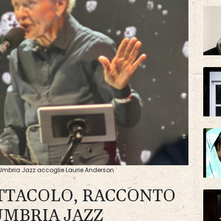
 Umbria Jazz accoglie Laurie Anderson
TTACOLO, RACCONTO
UMBRIA JAZZ