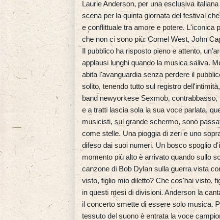
Laurie Anderson, per una esclusiva italiana
scena per la quinta giornata del festival ch
e conflittuale tra amore e potere. L'iconica
che non ci sono più: Cornel West, John Ca
Il pubblico ha risposto pieno e attento, un'a
applausi lunghi quando la musica saliva. Mol
abita l'avanguardia senza perdere il pubbl
solito, tenendo tutto sul registro dell'intim
band newyorkese Sexmob, contrabbasso, fiati,
e a tratti lascia sola la sua voce parlata, qu
musicisti, sul grande schermo, sono passate
come stelle. Una pioggia di zeri e uno sopra
difeso dai suoi numeri. Un bosco spoglio d'in
momento più alto è arrivato quando sullo sc
canzone di Bob Dylan sulla guerra vista con
visto, figlio mio diletto? Che cos'hai visto
in questi mesi di divisioni. Anderson la ca
il concerto smette di essere solo musica. 
tessuto del suono è entrata la voce campion