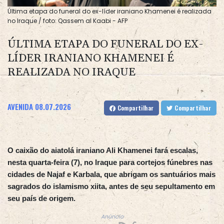
Última etapa do funeral do ex-líder iraniano Khamenei é realizada
no Iraque / foto: Qassem al Kaabi - AFP
ÚLTIMA ETAPA DO FUNERAL DO EX-
LÍDER IRANIANO KHAMENEI É
REALIZADA NO IRAQUE
AVENIDA
08.07.2026
Compartilhar
Compartilhar
O caixão do aiatolá iraniano Ali Khamenei fará escalas,
nesta quarta-feira (7), no Iraque para cortejos fúnebres nas
cidades de Najaf e Karbala, que abrigam os santuários mais
sagrados do islamismo xiita, antes de seu sepultamento em
seu país de origem.
Anúncio