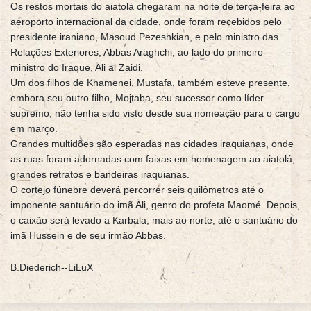
Os restos mortais do aiatolá chegaram na noite de terça-feira ao
aeroporto internacional da cidade, onde foram recebidos pelo
presidente iraniano, Masoud Pezeshkian, e pelo ministro das
Relações Exteriores, Abbas Araghchi, ao lado do primeiro-
ministro do Iraque, Ali al Zaidi.
Um dos filhos de Khamenei, Mustafa, também esteve presente,
embora seu outro filho, Mojtaba, seu sucessor como líder
supremo, não tenha sido visto desde sua nomeação para o cargo
em março.
Grandes multidões são esperadas nas cidades iraquianas, onde
as ruas foram adornadas com faixas em homenagem ao aiatolá,
grandes retratos e bandeiras iraquianas.
O cortejo fúnebre deverá percorrer seis quilômetros até o
imponente santuário do imã Ali, genro do profeta Maomé. Depois,
o caixão será levado a Karbala, mais ao norte, até o santuário do
imã Hussein e de seu irmão Abbas.
B.Diederich--LiLuX