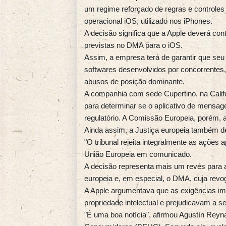
um regime reforçado de regras e controles 
operacional iOS, utilizado nos iPhones.
A decisão significa que a Apple deverá con
previstas no DMA para o iOS.
Assim, a empresa terá de garantir que seu
softwares desenvolvidos por concorrentes, 
abusos de posição dominante.
A companhia com sede Cupertino, na Calif
para determinar se o aplicativo de mensa
regulatório. A Comissão Europeia, porém, 
Ainda assim, a Justiça europeia também d
"O tribunal rejeita integralmente as ações 
União Europeia em comunicado.
A decisão representa mais um revés para a
europeia e, em especial, o DMA, cuja rev
A Apple argumentava que as exigências imp
propriedade intelectual e prejudicavam a s
"É uma boa notícia", afirmou Agustín Reyna