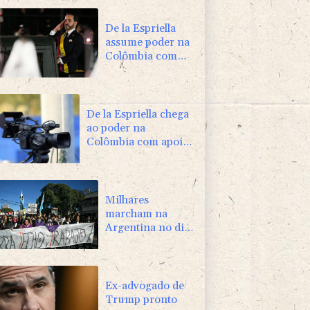
De la Espriella
assume poder na
Colômbia com
foco no
'narcoterrorismo'
De la Espriella chega
ao poder na
Colômbia com apoio
de Trump na guerra
contra o tráfico
Milhares
marcham na
Argentina no dia
de São Caetano,
padroeiro do pão
e do trabalho
Ex-advogado de
Trump pronto