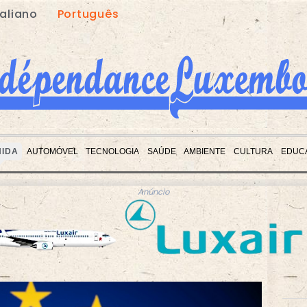
taliano
Português
NIDA
AUTOMÓVEL
TECNOLOGIA
SAÚDE
AMBIENTE
CULTURA
EDUC
Anúncio