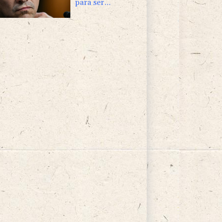
para ser
confirmado como
procurador-geral
dos EUA