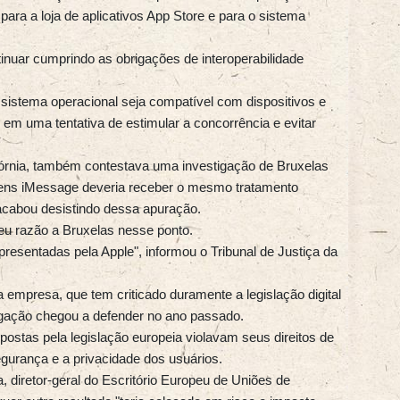
para a loja de aplicativos App Store e para o sistema
tinuar cumprindo as obrigações de interoperabilidade
 sistema operacional seja compatível com dispositivos e
em uma tentativa de estimular a concorrência e evitar
órnia, também contestava uma investigação de Bruxelas
gens iMessage deveria receber o mesmo tratamento
acabou desistindo dessa apuração.
eu razão a Bruxelas nesse ponto.
apresentadas pela Apple", informou o Tribunal de Justiça da
 empresa, que tem criticado duramente a legislação digital
ogação chegou a defender no ano passado.
ostas pela legislação europeia violavam seus direitos de
egurança e a privacidade dos usuários.
, diretor-geral do Escritório Europeu de Uniões de