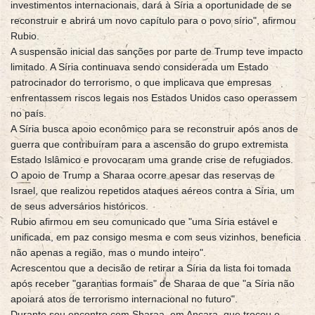
investimentos internacionais, dará à Síria a oportunidade de se
reconstruir e abrirá um novo capítulo para o povo sírio", afirmou
Rubio.
A suspensão inicial das sanções por parte de Trump teve impacto
limitado. A Síria continuava sendo considerada um Estado
patrocinador do terrorismo, o que implicava que empresas
enfrentassem riscos legais nos Estados Unidos caso operassem
no país.
A Síria busca apoio econômico para se reconstruir após anos de
guerra que contribuíram para a ascensão do grupo extremista
Estado Islâmico e provocaram uma grande crise de refugiados.
O apoio de Trump a Sharaa ocorre apesar das reservas de
Israel, que realizou repetidos ataques aéreos contra a Síria, um
de seus adversários históricos.
Rubio afirmou em seu comunicado que "uma Síria estável e
unificada, em paz consigo mesma e com seus vizinhos, beneficia
não apenas a região, mas o mundo inteiro".
Acrescentou que a decisão de retirar a Síria da lista foi tomada
após receber "garantias formais" de Sharaa de que "a Síria não
apoiará atos de terrorismo internacional no futuro".
Durante seu encontro com Sharaa, em Ancara, que trocou o