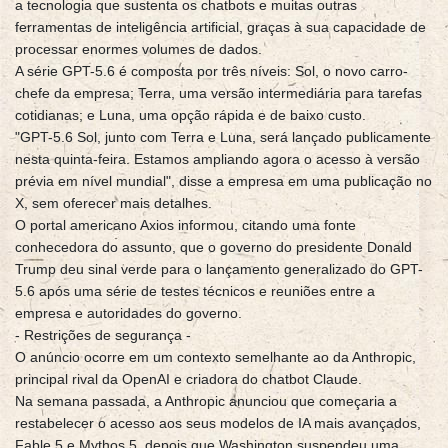
a tecnologia que sustenta os chatbots e muitas outras
ferramentas de inteligência artificial, graças à sua capacidade de
processar enormes volumes de dados.
A série GPT-5.6 é composta por três níveis: Sol, o novo carro-
chefe da empresa; Terra, uma versão intermediária para tarefas
cotidianas; e Luna, uma opção rápida e de baixo custo.
"GPT-5.6 Sol, junto com Terra e Luna, será lançado publicamente
nesta quinta-feira. Estamos ampliando agora o acesso à versão
prévia em nível mundial", disse a empresa em uma publicação no
X, sem oferecer mais detalhes.
O portal americano Axios informou, citando uma fonte
conhecedora do assunto, que o governo do presidente Donald
Trump deu sinal verde para o lançamento generalizado do GPT-
5.6 após uma série de testes técnicos e reuniões entre a
empresa e autoridades do governo.
- Restrições de segurança -
O anúncio ocorre em um contexto semelhante ao da Anthropic,
principal rival da OpenAI e criadora do chatbot Claude.
Na semana passada, a Anthropic anunciou que começaria a
restabelecer o acesso aos seus modelos de IA mais avançados,
Fable 5 e Mythos 5, depois que Washington suspendeu uma