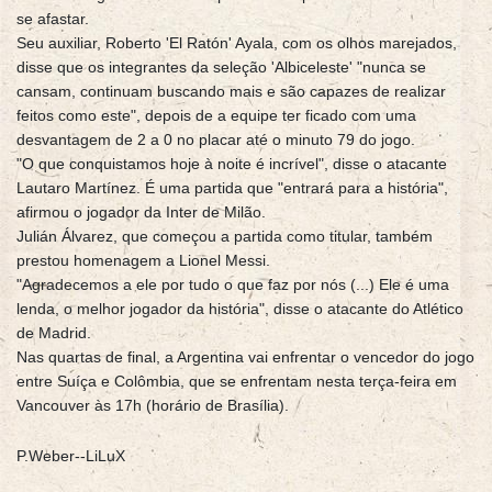
se afastar.
Seu auxiliar, Roberto 'El Ratón' Ayala, com os olhos marejados,
disse que os integrantes da seleção 'Albiceleste' "nunca se
cansam, continuam buscando mais e são capazes de realizar
feitos como este", depois de a equipe ter ficado com uma
desvantagem de 2 a 0 no placar até o minuto 79 do jogo.
"O que conquistamos hoje à noite é incrível", disse o atacante
Lautaro Martínez. É uma partida que "entrará para a história",
afirmou o jogador da Inter de Milão.
Julián Álvarez, que começou a partida como titular, também
prestou homenagem a Lionel Messi.
"Agradecemos a ele por tudo o que faz por nós (...) Ele é uma
lenda, o melhor jogador da história", disse o atacante do Atlético
de Madrid.
Nas quartas de final, a Argentina vai enfrentar o vencedor do jogo
entre Suíça e Colômbia, que se enfrentam nesta terça-feira em
Vancouver às 17h (horário de Brasília).
P.Weber--LiLuX