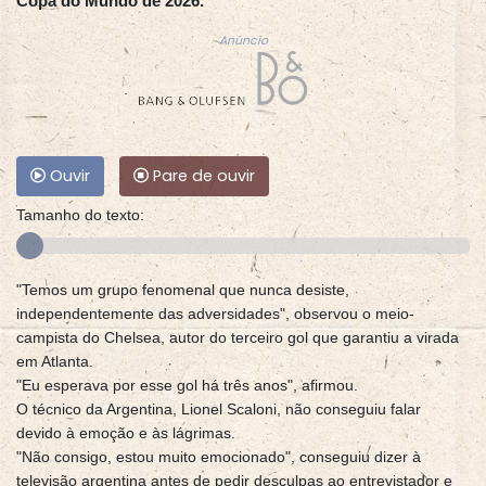
Copa do Mundo de 2026.
Anúncio
Ouvir
Pare de ouvir
Tamanho do texto:
"Temos um grupo fenomenal que nunca desiste,
independentemente das adversidades", observou o meio-
campista do Chelsea, autor do terceiro gol que garantiu a virada
em Atlanta.
"Eu esperava por esse gol há três anos", afirmou.
O técnico da Argentina, Lionel Scaloni, não conseguiu falar
devido à emoção e às lágrimas.
"Não consigo, estou muito emocionado", conseguiu dizer à
televisão argentina antes de pedir desculpas ao entrevistador e