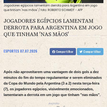
Jogadores egípcios lamentam derrota para Argentina em jogo
que tinham 'nas mãos' / foto: ROBERTO SCHMIDT - AFP
JOGADORES EGÍPCIOS LAMENTAM
DERROTA PARA ARGENTINA EM JOGO
QUE TINHAM 'NAS MÃOS'
ESPORTES
07.07.2026
Compartilhar
Compartilhar
Após não aproveitarem uma vantagem de dois gols a dez
minutos do fim do tempo regulamentar e serem eliminados
da Copa do Mundo pela Argentina (3 a 2) nesta terça-feira
(7), os jogadores egípcios, visivelmente emocionados,
lamentaram a derrota em um jogo que tinham "nas mãos".
Anúncio