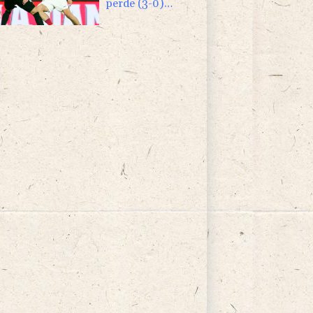
perde (3-0)
amistoso contra o
Mallorca, da 2ª
divisão espanhola