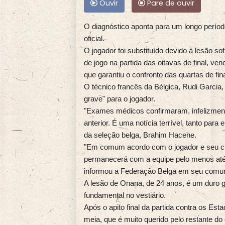
Ouvir
Pare de ouvir
O diagnóstico aponta para um longo perío
oficial.
O jogador foi substituído devido à lesão s
de jogo na partida das oitavas de final, ve
que garantiu o confronto das quartas de fin
O técnico francês da Bélgica, Rudi Garcia,
grave" para o jogador.
"Exames médicos confirmaram, infelizmen
anterior. É uma notícia terrível, tanto par
da seleção belga, Brahim Hacene.
"Em comum acordo com o jogador e seu club
permanecerá com a equipe pelo menos até o
informou a Federação Belga em seu comu
A lesão de Onana, de 24 anos, é um duro go
fundamental no vestiário.
Após o apito final da partida contra os E
meia, que é muito querido pelo restante do