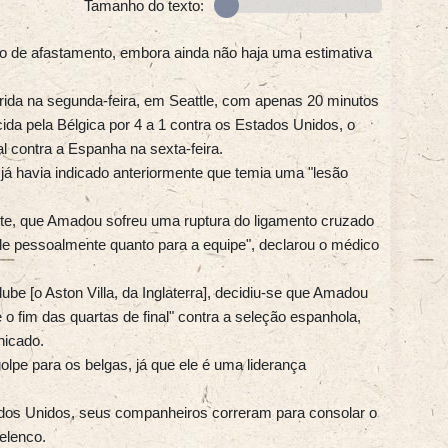
Tamanho do texto:
do de afastamento, embora ainda não haja uma estimativa
ofrida na segunda-feira, em Seattle, com apenas 20 minutos
ncida pela Bélgica por 4 a 1 contra os Estados Unidos, o
al contra a Espanha na sexta-feira.
 já havia indicado anteriormente que temia uma "lesão
te, que Amadou sofreu uma ruptura do ligamento cruzado
a ele pessoalmente quanto para a equipe", declarou o médico
e [o Aston Villa, da Inglaterra], decidiu-se que Amadou
 fim das quartas de final" contra a seleção espanhola,
nicado.
lpe para os belgas, já que ele é uma liderança
stados Unidos, seus companheiros correram para consolar o
 elenco.