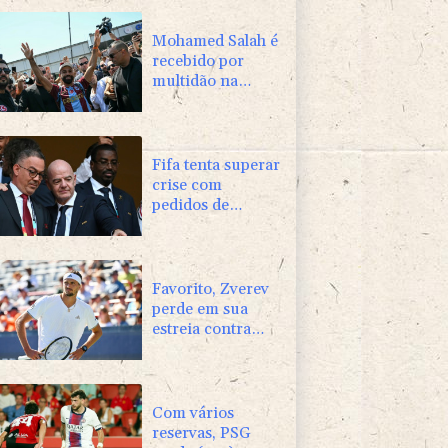
Mohamed Salah é
recebido por
multidão na
Turquia e veste
camisa do
Trabzonspor
Fifa tenta superar
crise com
pedidos de
desculpas e
'apoio total' a
Infantino
Favorito, Zverev
perde em sua
estreia contra
Griekspoor no
Masters 1000 de
Montreal
Com vários
reservas, PSG