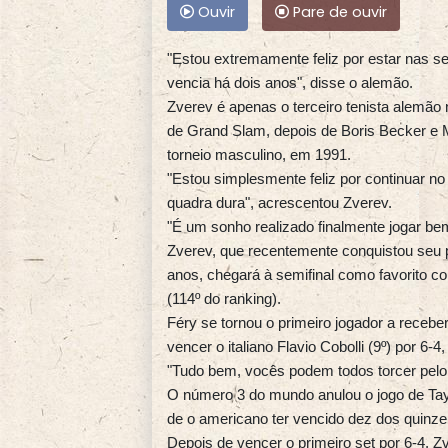
Ouvir
Pare de ouvir
"Estou extremamente feliz por estar nas se
vencia há dois anos", disse o alemão.
Zverev é apenas o terceiro tenista alemão 
de Grand Slam, depois de Boris Becker e 
torneio masculino, em 1991.
"Estou simplesmente feliz por continuar no
quadra dura", acrescentou Zverev.
"É um sonho realizado finalmente jogar b
Zverev, que recentemente conquistou seu 
anos, chegará à semifinal como favorito con
(114º do ranking).
Féry se tornou o primeiro jogador a receber
vencer o italiano Flavio Cobolli (9º) por 6-4
"Tudo bem, vocês podem todos torcer pelo F
O número 3 do mundo anulou o jogo de Taylo
de o americano ter vencido dez dos quinze 
Depois de vencer o primeiro set por 6-4,