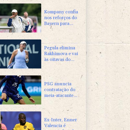
Kompany confia
nos reforços do
Bayern para
conquistar a
Champions
Pegula elimina
Rakhimova e vai
às oitavas do
WTA 1000 de
Toronto
PSG anuncia
contratação do
meia-atacante
Maghnes
Akliouche
Ex-Inter, Enner
Valencia é