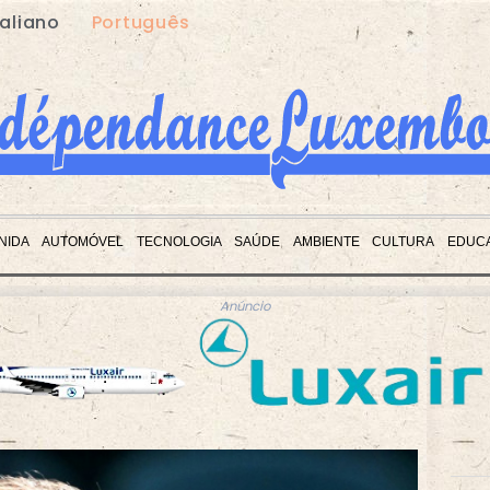
taliano
Português
NIDA
AUTOMÓVEL
TECNOLOGIA
SAÚDE
AMBIENTE
CULTURA
EDUC
Anúncio