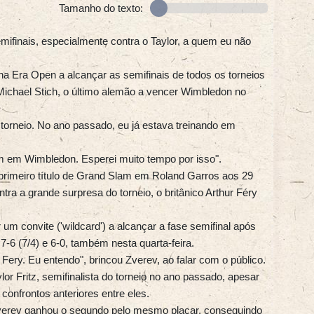
Tamanho do texto:
mifinais, especialmente contra o Taylor, a quem eu não
na Era Open a alcançar as semifinais de todos os torneios
Michael Stich, o último alemão a vencer Wimbledon no
 torneio. No ano passado, eu já estava treinando em
em em Wimbledon. Esperei muito tempo por isso".
primeiro título de Grand Slam em Roland Garros aos 29
tra a grande surpresa do torneio, o britânico Arthur Féry
 um convite ('wildcard') a alcançar a fase semifinal após
, 7-6 (7/4) e 6-0, também nesta quarta-feira.
ery. Eu entendo", brincou Zverev, ao falar com o público.
r Fritz, semifinalista do torneio no ano passado, apesar
confrontos anteriores entre eles.
 Zverev ganhou o segundo pelo mesmo placar, conseguindo