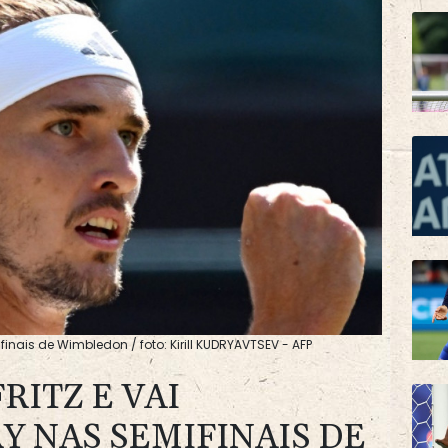
ifinais de Wimbledon / foto: Kirill KUDRYAVTSEV - AFP
RITZ E VAI
Y NAS SEMIFINAIS DE