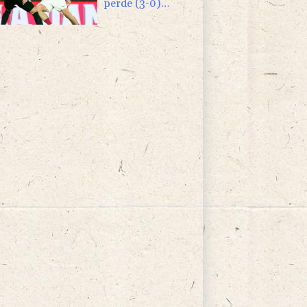
perde (3-0)
amistoso contra o
Mallorca, da 2ª
divisão espanhola