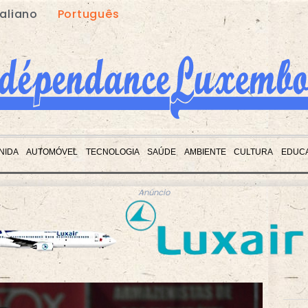
taliano
Português
NIDA
AUTOMÓVEL
TECNOLOGIA
SAÚDE
AMBIENTE
CULTURA
EDUC
Anúncio