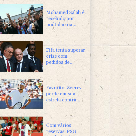
Mohamed Salah é
recebido por
multidão na
Turquia e veste
camisa do
Trabzonspor
Fifa tenta superar
crise com
pedidos de
desculpas e
'apoio total' a
Infantino
Favorito, Zverev
perde em sua
estreia contra
Griekspoor no
Masters 1000 de
Montreal
Com vários
reservas, PSG