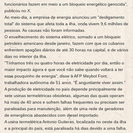
funcionários fazem em meio a um bloqueio energético genocida",
publicou no X.
Ao meio-dia, a empresa de energia anunciou um "desligamento
total" do sistema que afeta toda a ilha, onde vivem 9,6 milhões de
pessoas. As causas não foram informadas.
O envelhecimento do sistema elétrico, somado a um bloqueio
petroleiro americano desde janeiro, fazem com que os cubanos
enfrentem apagões diários de até 30 horas na capital, e de vários
dias no interior da ilha.
"Tínhamos três ou quatro horas de eletricidade por dia, então o
maior impacto agora é que você não sabe quando voltará a ter
esse pouquinho de energia", disse à AFP Meybol Font,
trabalhadora autônoma de 51 anos. "É angustiante viver assim."
A produção de eletricidade no país depende principalmente de
sete usinas termelétricas obsoletas, algumas das quais operam
há mais de 40 anos e sofrem falhas frequentes ou precisam ser
paralisadas para manutenção, além de uma rede de geradores
de emergência abastecidos com diesel importado.
A usina termelétrica Antonio Guiteras, localizada no oeste da ilha
e a principal do país, está paralisada há dias devido a uma falha.