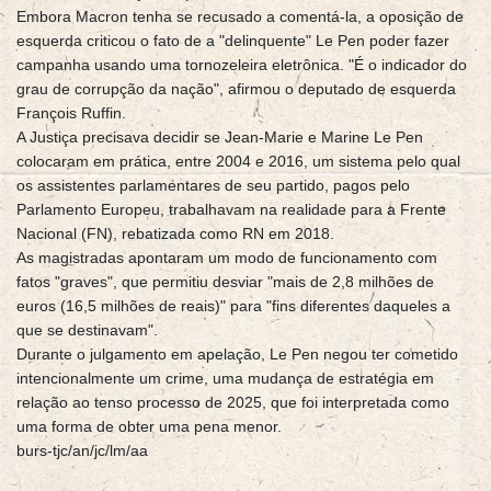
Embora Macron tenha se recusado a comentá-la, a oposição de
esquerda criticou o fato de a "delinquente" Le Pen poder fazer
campanha usando uma tornozeleira eletrônica. "É o indicador do
grau de corrupção da nação", afirmou o deputado de esquerda
François Ruffin.
A Justiça precisava decidir se Jean-Marie e Marine Le Pen
colocaram em prática, entre 2004 e 2016, um sistema pelo qual
os assistentes parlamentares de seu partido, pagos pelo
Parlamento Europeu, trabalhavam na realidade para a Frente
Nacional (FN), rebatizada como RN em 2018.
As magistradas apontaram um modo de funcionamento com
fatos "graves", que permitiu desviar "mais de 2,8 milhões de
euros (16,5 milhões de reais)" para "fins diferentes daqueles a
que se destinavam".
Durante o julgamento em apelação, Le Pen negou ter cometido
intencionalmente um crime, uma mudança de estratégia em
relação ao tenso processo de 2025, que foi interpretada como
uma forma de obter uma pena menor.
burs-tjc/an/jc/lm/aa