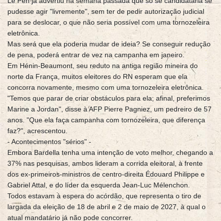
Le Pen já advertiu na semana passada que só se candidataria se
pudesse agir "livremente", sem ter de pedir autorização judicial
para se deslocar, o que não seria possível com uma tornozeleira
eletrônica.
Mas será que ela poderia mudar de ideia? Se conseguir redução
de pena, poderá entrar de vez na campanha em janeiro.
Em Hénin-Beaumont, seu reduto na antiga região mineira do
norte da França, muitos eleitores do RN esperam que ela
concorra novamente, mesmo com uma tornozeleira eletrônica.
"Temos que parar de criar obstáculos para ela; afinal, preferimos
Marine a Jordan", disse à AFP Pierre Pagniez, um pedreiro de 57
anos. "Que ela faça campanha com tornozeleira, que diferença
faz?", acrescentou.
- Acontecimentos "sérios" -
Embora Bardella tenha uma intenção de voto melhor, chegando a
37% nas pesquisas, ambos lideram a corrida eleitoral, à frente
dos ex-primeiros-ministros de centro-direita Édouard Philippe e
Gabriel Attal, e do líder da esquerda Jean-Luc Mélenchon.
Todos estavam à espera do acórdão, que representa o tiro de
largada da eleição de 18 de abril e 2 de maio de 2027, à qual o
atual mandatário já não pode concorrer.