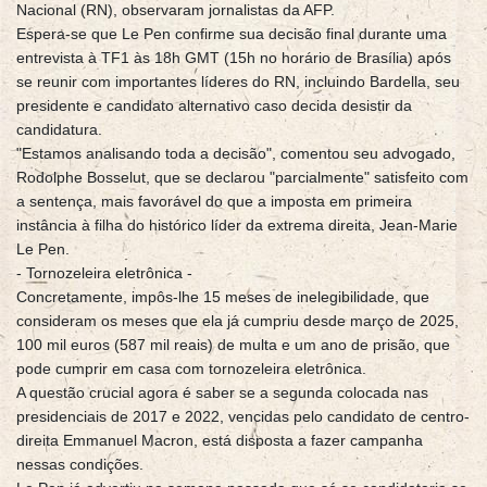
Nacional (RN), observaram jornalistas da AFP.
Espera-se que Le Pen confirme sua decisão final durante uma
entrevista à TF1 às 18h GMT (15h no horário de Brasília) após
se reunir com importantes líderes do RN, incluindo Bardella, seu
presidente e candidato alternativo caso decida desistir da
candidatura.
"Estamos analisando toda a decisão", comentou seu advogado,
Rodolphe Bosselut, que se declarou "parcialmente" satisfeito com
a sentença, mais favorável do que a imposta em primeira
instância à filha do histórico líder da extrema direita, Jean-Marie
Le Pen.
- Tornozeleira eletrônica -
Concretamente, impôs-lhe 15 meses de inelegibilidade, que
consideram os meses que ela já cumpriu desde março de 2025,
100 mil euros (587 mil reais) de multa e um ano de prisão, que
pode cumprir em casa com tornozeleira eletrônica.
A questão crucial agora é saber se a segunda colocada nas
presidenciais de 2017 e 2022, vencidas pelo candidato de centro-
direita Emmanuel Macron, está disposta a fazer campanha
nessas condições.