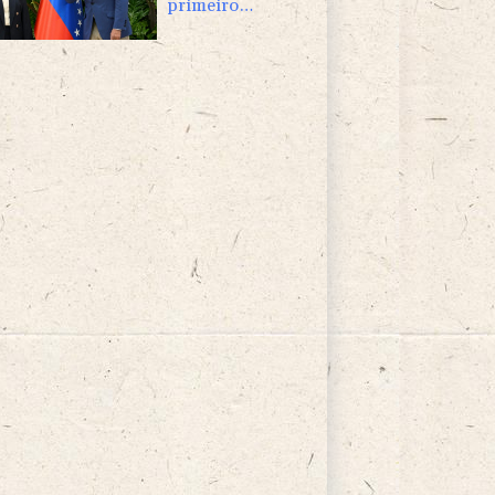
primeiro
encontro rumo a
transição política
na Venezuela