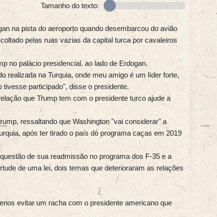
Tamanho do texto:
gan na pista do aeroporto quando desembarcou do avião
coltado pelas ruas vazias da capital turca por cavaleiros
p no palácio presidencial, ao lado de Erdogan.
do realizada na Turquia, onde meu amigo é um líder forte,
tivesse participado", disse o presidente.
relação que Trump tem com o presidente turco ajude a
Trump, ressaltando que Washington "vai considerar" a
rquia, após ter tirado o país do programa caças em 2019
a questão de sua readmissão no programa dos F-35 e a
ude de uma lei, dois temas que deterioraram as relações
nos evitar um racha com o presidente americano que