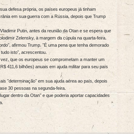
sua defesa própria, os países europeus já tinham
crânia em sua guerra com a Rússia, depois que Trump
ladimir Putin, antes da reunião da Otan e se espera que
olodimir Zelensky, à margem da cúpula na quarta-feira.
ordo", afirmou Trump. "É uma pena que tenha demorado
tudo isto", acrescentou.
sua vez, que os europeus se comprometam a manter um
(R$ 411,6 bilhões) anuais em ajuda militar para seu país
ais "determinação" em sua ajuda aérea ao país, depois
ase 30 pessoas na segunda-feira.
ugar dentro da Otan" e que poderia aportar capacidades
a.