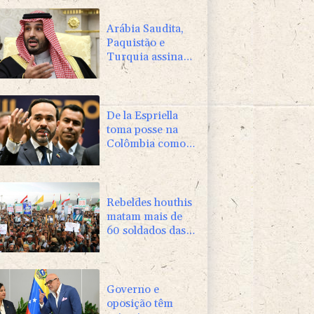
Arábia Saudita,
Paquistão e
Turquia assinam
pacto de defesa
em meio a tensão
com Irã
De la Espriella
toma posse na
Colômbia como
aliado de Trump
na guerra contra
o tráfico
Rebeldes houthis
matam mais de
60 soldados das
forças
governamentais
no Iêmen
Governo e
oposição têm