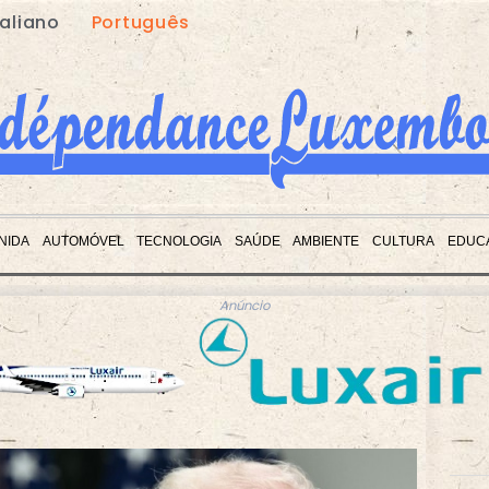
taliano
Português
NIDA
AUTOMÓVEL
TECNOLOGIA
SAÚDE
AMBIENTE
CULTURA
EDUC
Anúncio