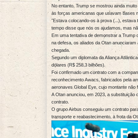
No entanto, Trump se mostrou ainda muito r
às forças americanas que usavam bases mil
"Estava colocando-os à prova (...), estava
tempo disse que nós os ajudamos, mas não 
Em uma tentativa de demonstrar a Trump 
na defesa, os aliados da Otan anunciaram
chegada.
Segundo um diplomata da Aliança Atlântica,
dólares (R$ 258,3 bilhões).
Foi confirmado um contrato com a companhi
reconhecimento Awacs, fabricados pela a
aeronaves Global Eye, cujo montante não f
A Otan anunciou, em 2023, a substituição d
contrato.
O grupo Airbus conseguiu um contrato par
transporte e reabastecimento, à frota da Ot