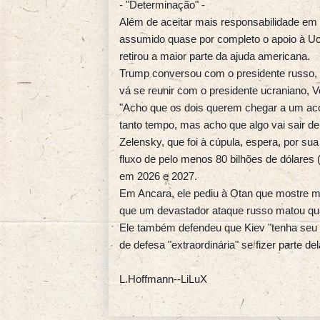
- "Determinação" -
Além de aceitar mais responsabilidade em 
assumido quase por completo o apoio à U
retirou a maior parte da ajuda americana.
Trump conversou com o presidente russo, V
vá se reunir com o presidente ucraniano, V
"Acho que os dois querem chegar a um ac
tanto tempo, mas acho que algo vai sair de 
Zelensky, que foi à cúpula, espera, por 
fluxo de pelo menos 80 bilhões de dólares 
em 2026 e 2027.
Em Ancara, ele pediu à Otan que mostre m
que um devastador ataque russo matou qu
Ele também defendeu que Kiev "tenha seu l
de defesa "extraordinária" se fizer parte del
L.Hoffmann--LiLuX