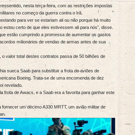
essentido, nesta terça-feira, com as restrições impostas
itares no começo da guerra contra o Irã.
 testando para ver se estariam ali ou não porque há muito
estou certo de que eles estivessem ali para nós", disse.
que estão cumprindo a promessa de aumentar os gastos
 acordos milionários de vendas de armas antes de sua
 o valor total destes contratos passa de 50 bilhões de
a sueca Saab para substituir a frota de aviões de
mericana Boeing. Trata-se de uma encomenda de dez
oi revelado.
a frota de Awacs, e a Saab era a favorita para ganhar este
a fornecer um décimo A330 MRTT, um avião militar de
an.