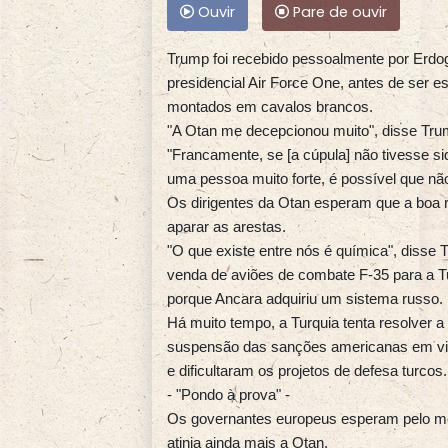
Ouvir
Pare de ouvir
Trump foi recebido pessoalmente por Erdo
presidencial Air Force One, antes de ser es
montados em cavalos brancos.
"A Otan me decepcionou muito", disse Trum
"Francamente, se [a cúpula] não tivesse si
uma pessoa muito forte, é possível que não 
Os dirigentes da Otan esperam que a boa 
aparar as arestas.
"O que existe entre nós é química", disse 
venda de aviões de combate F-35 para a Tu
porque Ancara adquiriu um sistema russo.
Há muito tempo, a Turquia tenta resolver 
suspensão das sanções americanas em virt
e dificultaram os projetos de defesa turcos.
- "Pondo à prova" -
Os governantes europeus esperam pelo me
atinja ainda mais a Otan.