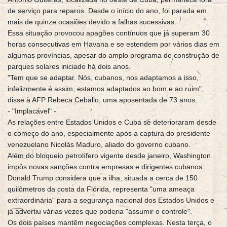
de serviço para reparos. Desde o início do ano, foi parada em
mais de quinze ocasiões devido a falhas sucessivas.
Essa situação provocou apagões contínuos que já superam 30
horas consecutivas em Havana e se estendem por vários dias em
algumas províncias, apesar do amplo programa de construção de
parques solares iniciado há dois anos.
"Tem que se adaptar. Nós, cubanos, nos adaptamos a isso,
infelizmente é assim, estamos adaptados ao bom e ao ruim",
disse à AFP Rebeca Ceballo, uma aposentada de 73 anos.
- "Implacável" -
As relações entre Estados Unidos e Cuba se deterioraram desde
o começo do ano, especialmente após a captura do presidente
venezuelano Nicolás Maduro, aliado do governo cubano.
Além do bloqueio petrolífero vigente desde janeiro, Washington
impôs novas sanções contra empresas e dirigentes cubanos.
Donald Trump considera que a ilha, situada a cerca de 150
quilômetros da costa da Flórida, representa "uma ameaça
extraordinária" para a segurança nacional dos Estados Unidos e
já advertiu várias vezes que poderia "assumir o controle".
Os dois países mantêm negociações complexas. Nesta terça, o