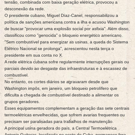
tensão, combinada com baixa geração elétrica, provocou a
desconexão da rede.
O presidente cubano, Miguel Díaz-Canel, responsabilizou a
política de sanções americana contra a ilha e acusou Washington
de buscar "provocar uma explosão social por asfixia". Além disso,
classificou como "genocida" o bloqueio energético americano.
"Sem combustível para energizar as usinas, a queda do Sistema
Elétrico Nacional se prolonga", acrescentou nesta terça o
presidente em sua conta no X.
A rede elétrica cubana sofre regularmente interrupções gerais ou
parciais devido ao desgaste das infraestruturas e à escassez de
combustível.
No entanto, os cortes diários se agravaram desde que
Washington impôs, em janeiro, um bloqueio petrolífero que
dificulta a chegada de combustível destinado a alimentar os
grupos geradores.
Esses equipamentos complementam a geração das sete centrais
termoelétricas envelhecidas, que sofrem avarias frequentes ou
precisam ser paralisadas para trabalhos de manutenção.
A principal usina geradora do país, a Central Termoelétrica
Antonio Guiteras, localizada no oeste de Cuba, permanece fora