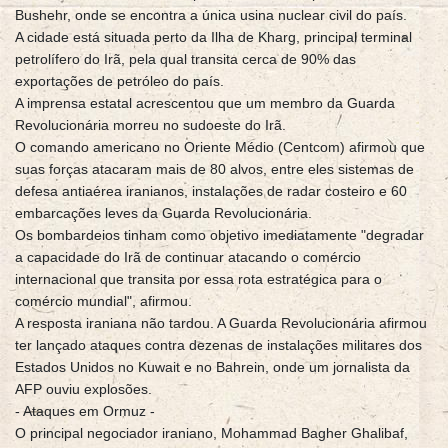
Bushehr, onde se encontra a única usina nuclear civil do país.
A cidade está situada perto da Ilha de Kharg, principal terminal
petrolífero do Irã, pela qual transita cerca de 90% das
exportações de petróleo do país.
A imprensa estatal acrescentou que um membro da Guarda
Revolucionária morreu no sudoeste do Irã.
O comando americano no Oriente Médio (Centcom) afirmou que
suas forças atacaram mais de 80 alvos, entre eles sistemas de
defesa antiaérea iranianos, instalações de radar costeiro e 60
embarcações leves da Guarda Revolucionária.
Os bombardeios tinham como objetivo imediatamente "degradar
a capacidade do Irã de continuar atacando o comércio
internacional que transita por essa rota estratégica para o
comércio mundial", afirmou.
A resposta iraniana não tardou. A Guarda Revolucionária afirmou
ter lançado ataques contra dezenas de instalações militares dos
Estados Unidos no Kuwait e no Bahrein, onde um jornalista da
AFP ouviu explosões.
- Ataques em Ormuz -
O principal negociador iraniano, Mohammad Bagher Ghalibaf,