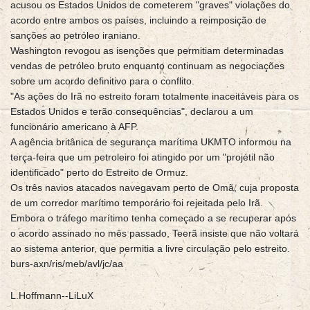
acusou os Estados Unidos de cometerem "graves" violações do
acordo entre ambos os países, incluindo a reimposição de
sanções ao petróleo iraniano.
Washington revogou as isenções que permitiam determinadas
vendas de petróleo bruto enquanto continuam as negociações
sobre um acordo definitivo para o conflito.
"As ações do Irã no estreito foram totalmente inaceitáveis para os
Estados Unidos e terão consequências", declarou a um
funcionário americano à AFP.
A agência britânica de segurança marítima UKMTO informou na
terça-feira que um petroleiro foi atingido por um "projétil não
identificado" perto do Estreito de Ormuz.
Os três navios atacados navegavam perto de Omã, cuja proposta
de um corredor marítimo temporário foi rejeitada pelo Irã.
Embora o tráfego marítimo tenha começado a se recuperar após
o acordo assinado no mês passado, Teerã insiste que não voltará
ao sistema anterior, que permitia a livre circulação pelo estreito.
burs-axn/ris/meb/avl/jc/aa
L.Hoffmann--LiLuX