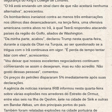
segurança do King’s College de Londres.
"O Irã está enviando um sinal claro de que não aceitará nenhuma
alternativa", acrescentou.
Os bombardeios iranianos contra ao menos três embarcações
nos últimos dias desencadearam, na terça-feira, uma ofensiva
americana contra alvos no Irã, à qual Teerã respondeu atacando
países da região do Golfo, aliados de Washington.
"Da minha parte, acabou", declarou Trump nesta quarta-feira,
durante a cúpula da Otan na Turquia, ao ser questionado se a
trégua com o Irã continuava em vigor. "É perda de tempo tentar
lidar com eles", acrescentou.
"Vou deixar que nossos excelentes negociadores continuem
conversando se assim o desejarem, mas eu não acredito. Não
gosto dessas pessoas", comentou.
Os preços do petróleo dispararam 5% imediatamente após suas
declarações.
A agência de notícias iraniana IRIB informou nesta quarta-feira
sobre várias explosões nos arredores do Estreito de Ormuz,
entre elas seis na Ilha de Qeshm, sete na cidade de Sirik e outras
em Bandar Abbas, um dos principais portos do país.
Também foram relatadas explosões na cidade portuária de