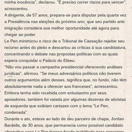
minha inocência", declarou. "É preciso correr riscos para vencer",
acrescentou.
A dirigente, de 57 anos, prepara-se para disputar pela quarta vez
a Presidência nas eleições do próximo ano, que seu partido anti-
imigração considera sua melhor oportunidade até agora para
chegar ao poder.
Le Pen minimizou o risco de o Tribunal de Cassação rejeitar seu
recurso antes do pleito e descartou as críticas à sua candidatura,
concentrando o debate nas propostas políticas com as quais
espera conquistar o Palácio do Eliseu.
"Não vou passar a campanha presidencial oferecendo análises
jurídicas", afirmou. "Se meus adversários políticos não tiverem
outros argumentos além desses, significa que, no fundo, não têm
absolutamente nada a oferecer aos franceses", acrescentou.
Embora tenha sido recebida com entusiasmo por seus
apoiadores, também foi vaiada por algumas dezenas de ativistas
de esquerda que exibiam cartazes com o lema "Le Pen,
condenada".
Durante o ato, esteve ao lado de seu parceiro de chapa, Jordan
Bardella, de 30 anos, que permanecia como possível candidato
alternativo caso Le Pen tivesse ficado inabilitada para concorrer