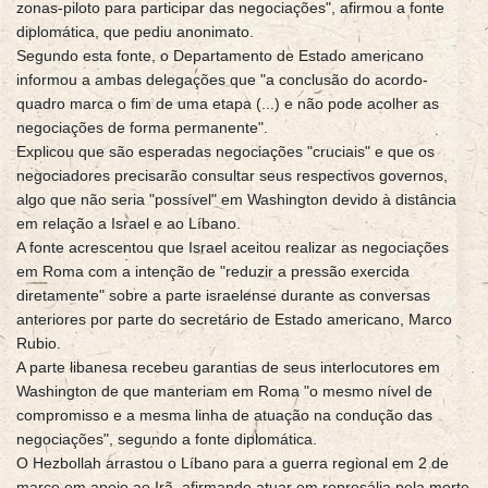
zonas-piloto para participar das negociações", afirmou a fonte
diplomática, que pediu anonimato.
Segundo esta fonte, o Departamento de Estado americano
informou a ambas delegações que "a conclusão do acordo-
quadro marca o fim de uma etapa (...) e não pode acolher as
negociações de forma permanente".
Explicou que são esperadas negociações "cruciais" e que os
negociadores precisarão consultar seus respectivos governos,
algo que não seria "possível" em Washington devido à distância
em relação a Israel e ao Líbano.
A fonte acrescentou que Israel aceitou realizar as negociações
em Roma com a intenção de "reduzir a pressão exercida
diretamente" sobre a parte israelense durante as conversas
anteriores por parte do secretário de Estado americano, Marco
Rubio.
A parte libanesa recebeu garantias de seus interlocutores em
Washington de que manteriam em Roma "o mesmo nível de
compromisso e a mesma linha de atuação na condução das
negociações", segundo a fonte diplomática.
O Hezbollah arrastou o Líbano para a guerra regional em 2 de
março em apoio ao Irã, afirmando atuar em represália pela morte