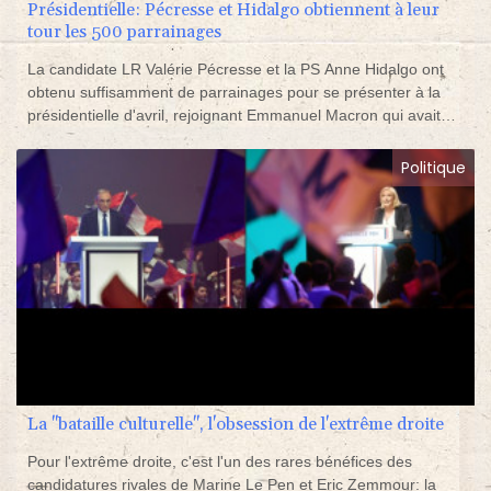
Présidentielle: Pécresse et Hidalgo obtiennent à leur
tour les 500 parrainages
La candidate LR Valérie Pécresse et la PS Anne Hidalgo ont
obtenu suffisamment de parrainages pour se présenter à la
présidentielle d'avril, rejoignant Emmanuel Macron qui avait
déjà franchi le cap des 500 signatures requises, selon la liste
publiée mardi par le Conseil constitutionnel.
Politique
La "bataille culturelle", l'obsession de l'extrême droite
Pour l'extrême droite, c'est l'un des rares bénéfices des
candidatures rivales de Marine Le Pen et Eric Zemmour: la