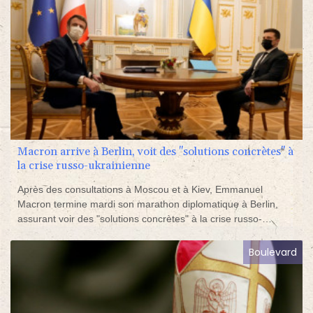
Macron arrive à Berlin, voit des "solutions concrètes" à
la crise russo-ukrainienne
Après des consultations à Moscou et à Kiev, Emmanuel
Macron termine mardi son marathon diplomatique à Berlin,
assurant voir des "solutions concrètes" à la crise russo-
occidentale liée à l'Ukraine grâce à l'engagement obtenu,
selon lui, de Vladimir Poutine qu'il n'y aura pas d'"escalade"
Boulevard
supplémentaire.