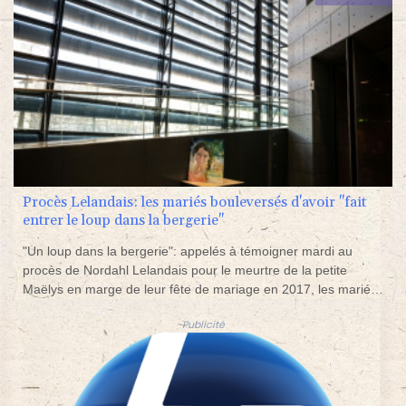
Procès Lelandais: les mariés bouleversés d'avoir "fait
entrer le loup dans la bergerie"
"Un loup dans la bergerie": appelés à témoigner mardi au
procès de Nordahl Lelandais pour le meurtre de la petite
Maëlys en marge de leur fête de mariage en 2017, les mariés
se sont dits en "colère" d'avoir invité l'accusé sans jamais avoir
Publicité
imaginé sa "noirceur".