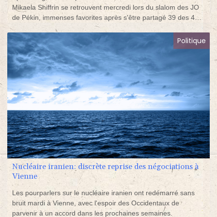
Mikaela Shiffrin se retrouvent mercredi lors du slalom des JO
de Pékin, immenses favorites après s'être partagé 39 des 42
derniers slaloms de Coupe du monde.
Politique
Nucléaire iranien: discrète reprise des négociations à
Vienne
Les pourparlers sur le nucléaire iranien ont redémarré sans
bruit mardi à Vienne, avec l'espoir des Occidentaux de
parvenir à un accord dans les prochaines semaines.