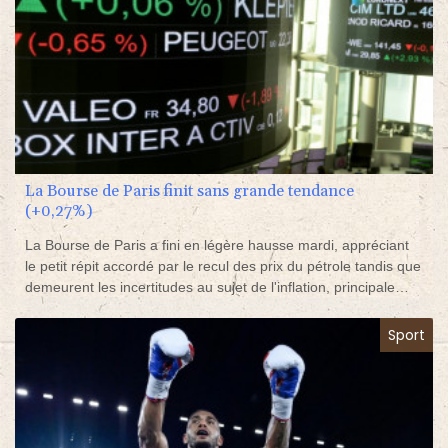
La Bourse de Paris finit sans grande tendance
(+0,27%)
La Bourse de Paris a fini en légère hausse mardi, appréciant
le petit répit accordé par le recul des prix du pétrole tandis que
demeurent les incertitudes au sujet de l'inflation, principale
préoccupation des investisseurs, et du dossier ukrainien.
Sport