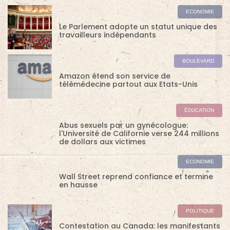
CE QU'IL FAUT SAVOIR
Neil Young exhorte les salariés de Spotify à
démissionner
SPORT
Coupe de France: Monaco écarte Amiens
et file en demies
CE QU'IL FAUT SAVOIR
Frelon asiatique: une découverte laisse
espérer un possible piège
POLITIQUE
Ariel Henry, Premier ministre haïtien à la
part d'ombre grandissante
SPORT
Coupe de France: Monaco qualifié pour les