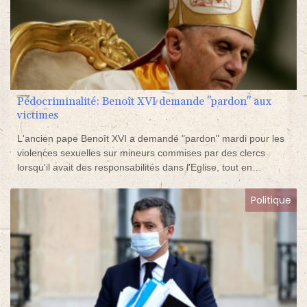
Pédocriminalité: Benoît XVI demande "pardon" aux
victimes
L'ancien pape Benoît XVI a demandé "pardon" mardi pour les
violences sexuelles sur mineurs commises par des clercs
lorsqu'il avait des responsabilités dans l'Eglise, tout en
assurant ne jamais avoir couvert de pédocriminel, une position
qui a déçu les associations de victimes.
Politique