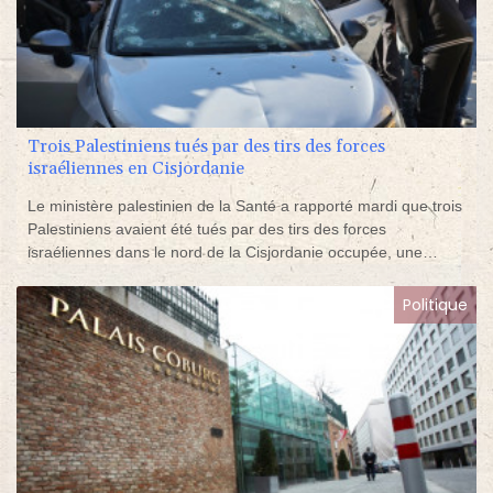
Trois Palestiniens tués par des tirs des forces
israéliennes en Cisjordanie
Le ministère palestinien de la Santé a rapporté mardi que trois
Palestiniens avaient été tués par des tirs des forces
israéliennes dans le nord de la Cisjordanie occupée, une
opération contre une "cellule terroriste", selon l'Etat hébreu.
Politique