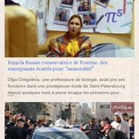
Dans la Russie conservatrice de Poutine, des
enseignants écartés pour "immoralité"
Olga Chégoléva, une professeure de biologie, avait pris ses
fonctions dans une prestigieuse école de Saint-Pétersbourg
depuis quelques mois à peine lorsque les pressions pour
qu'elle démissionne ont commencé.
Politique