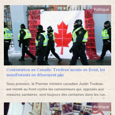
des investisseurs, et du dossier ukrainien demeurent.
Politique
Contestation au Canada: Trudeau monte au front, les
manifestants ne désarment pas
Sous pression, le Premier ministre canadien Justin Trudeau
est monté au front contre les camionneurs qui, opposés aux
mesures sanitaires, sont toujours des centaines dans les rues
de la capitale fédérale mardi, défiant des autorités dépassées.
Politique