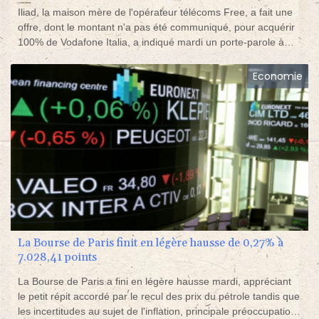
Iliad, la maison mère de l'opérateur télécoms Free, a fait une
offre, dont le montant n'a pas été communiqué, pour acquérir
100% de Vodafone Italia, a indiqué mardi un porte-parole à
l'AFP, confirmant une information de l'agence d'informations
financières Bloomberg.
Economie
La Bourse de Paris finit en légère hausse de 0,27% à
7.028,41 points
La Bourse de Paris a fini en légère hausse mardi, appréciant
le petit répit accordé par le recul des prix du pétrole tandis que
les incertitudes au sujet de l'inflation, principale préoccupation