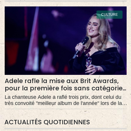
CULTURE
Adele rafle la mise aux Brit Awards,
pour la première fois sans catégories
genrées
La chanteuse Adele a raflé trois prix, dont celui du
très convoité "meilleur album de l'année" lors de la
cérémonie des Brit Awards qui s'est tenue mardi
soir à Londres avec, pour la première fois, la fin des
ACTUALITÉS QUOTIDIENNES
catégories "homme" et "femme".