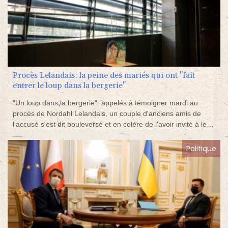
Procès Lelandais: la peine des mariés qui ont "fait
entrer le loup dans la bergerie"
"Un loup dans la bergerie": appelés à témoigner mardi au
procès de Nordahl Lelandais, un couple d'anciens amis de
l'accusé s'est dit bouleversé et en colère de l'avoir invité à leur
mariage, où il a croisé la route de la petite Maëlys.
Politique