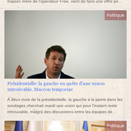
maison mère de l'opérateur Free, vient de faire une offre pour
acquérir 100% de Vodafone Italia, deux semaines après son
entrée sur le marché italien de la téléphonie fixe.
Politique
Présidentielle: la gauche en quête d'une union
introuvable, Macron temporise
A deux mois de la présidentielle, la gauche à la peine dans les
sondages cherchait mardi une union qui pour l'instant reste
introuvable, malgré des discussions entre les équipes de
Christiane Taubira et Yannick Jadot. Et Emmanuel Macron
temporise toujours sur sa candidature.
Politique