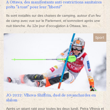
A Ottawa, des manifestants anti-restrictions sanitaires
prêts "à tout" pour leur "liberté"
Ils sont installés sur des chaises de camping, autour d'un feu
de camp avec vue sur le Parlement, et somnolent après une
nuit blanche. Au 12e jour d'occupation à Ottawa, les
manifestants contre les restrictions sanitaires, galvanisés par
l'ambiance, se disent plus déterminés que jamais à rester pour
Sport
défendre leur "liberté".
JO-2022: Vlhova-Shiffrin, duel de revanchardes en
slalom
Après un géant raté pour toutes les deux lundi, Petra Vlhova et