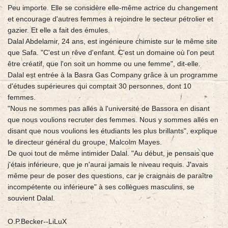
Peu importe. Elle se considère elle-même actrice du changement
et encourage d'autres femmes à rejoindre le secteur pétrolier et
gazier. Et elle a fait des émules.
Dalal Abdelamir, 24 ans, est ingénieure chimiste sur le même site
que Safa. "C'est un rêve d'enfant. C'est un domaine où l'on peut
être créatif, que l'on soit un homme ou une femme", dit-elle.
Dalal est entrée à la Basra Gas Company grâce à un programme
d'études supérieures qui comptait 30 personnes, dont 10
femmes.
"Nous ne sommes pas allés à l'université de Bassora en disant
que nous voulions recruter des femmes. Nous y sommes allés en
disant que nous voulions les étudiants les plus brillants", explique
le directeur général du groupe, Malcolm Mayes.
De quoi tout de même intimider Dalal. "Au début, je pensais que
j'étais inférieure, que je n'aurai jamais le niveau requis. J'avais
même peur de poser des questions, car je craignais de paraître
incompétente ou inférieure" à ses collègues masculins, se
souvient Dalal.
O.P.Becker--LiLuX