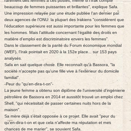
rarement des femmes à ces postes, même si l'Irak compte
beaucoup de femmes puissantes et brillantes", explique Safa.
Une impression relayée par une étude publiée l'an dernier par
deux agences de l'ONU: la plupart des Irakiens "considèrent que
l'éducation supérieure est aussi importante pour les femmes que
les hommes. Mais l'attitude concernant l'égalité des droits en
matière d'emploi est discriminatoire envers les femmes".
Dans le classement de la parité du Forum économique mondial
(WEF), l'Irak pointait en 2020 à la 152e place... sur 153 pays
analysés.
Safa en sait quelque chose. Elle reconnaît qu'à Bassora, "la
société n'accepte pas qu'une fille vive à l'extérieur du domicile
familial".
-Peur du "qu'en-dira-t-on"-
La jeune femme a obtenu son diplôme de l'université d'ingénierie
pétrolière de Bassora en 2014 et aussitôt trouvé un emploi chez
Shell, "qui nécessitait de passer certaines nuits hors de la
maison".
Sa mère déjà s'était opposée à ce projet. Elle avait "peur du
qu'en-dira-t-on et que cela n'affecte ma réputation et mes
chances de me marier", se souvient Safa.