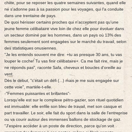
chiite, pour se reposer les quatre semaines suivantes, quand elle
ne s'adonne pas à sa passion pour les voyages, qui l'a conduite
dans une trentaine de pays.
De quoi hérisser certains proches qui n'acceptent pas qu'une
jeune femme célibataire vive loin de chez elle pour évoluer dans
un secteur dominé par les hommes, dans un pays où 13% des
femmes seulement sont engagées sur le marché du travail, selon
des statistiques onusiennes.
"Je les entends souvent me dire: +tu as presque 30 ans, tu vas
louper le coche! Tu vas finir célibataire+. Ca me fait rire, mais je
ne réponds pas", raconte Safa, cheveux et boucles d'oreille au
vent.
Dès le début, "c'était un défi (...) mais je me suis engagée sur
cette voie", martèle-t-elle.
-"Femmes puissantes et brillantes"-
Lorsqu'elle est sur le complexe pétro-gazier, son rituel quotidien
est immuable: elle enfile son bleu de travail, met son casque et
part travailler. Le soir, elle fait du sport dans la salle de l'entreprise
ou va courir autour des immenses ballons de stockage de gaz.
"J'espère accéder à un poste de direction, parce qu'on voit