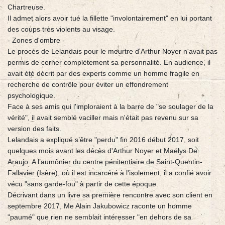
Chartreuse.
Il admet alors avoir tué la fillette "involontairement" en lui portant
des coups très violents au visage.
- Zones d'ombre -
Le procès de Lelandais pour le meurtre d'Arthur Noyer n'avait pas
permis de cerner complètement sa personnalité. En audience, il
avait été décrit par des experts comme un homme fragile en
recherche de contrôle pour éviter un effondrement
psychologique.
Face à ses amis qui l'imploraient à la barre de "se soulager de la
vérité", il avait semblé vaciller mais n'était pas revenu sur sa
version des faits.
Lelandais a expliqué s’être "perdu" fin 2016 début 2017, soit
quelques mois avant les décès d'Arthur Noyer et Maëlys De
Araujo. A l’aumônier du centre pénitentiaire de Saint-Quentin-
Fallavier (Isère), où il est incarcéré à l'isolement, il a confié avoir
vécu "sans garde-fou" à partir de cette époque.
Décrivant dans un livre sa première rencontre avec son client en
septembre 2017, Me Alain Jakubowicz raconte un homme
"paumé" que rien ne semblait intéresser "en dehors de sa