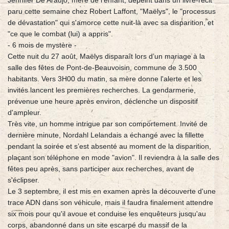
Jennifer De Araujo, mère de l'enfant, dépeint dans un livre-récit
paru cette semaine chez Robert Laffont, "Maëlys", le "processus
de dévastation" qui s'amorce cette nuit-là avec sa disparition, et
"ce que le combat (lui) a appris".
- 6 mois de mystère -
Cette nuit du 27 août, Maëlys disparaît lors d’un mariage à la
salle des fêtes de Pont-de-Beauvoisin, commune de 3.500
habitants. Vers 3H00 du matin, sa mère donne l'alerte et les
invités lancent les premières recherches. La gendarmerie,
prévenue une heure après environ, déclenche un dispositif
d'ampleur.
Très vite, un homme intrigue par son comportement. Invité de
dernière minute, Nordahl Lelandais a échangé avec la fillette
pendant la soirée et s’est absenté au moment de la disparition,
plaçant son téléphone en mode "avion". Il reviendra à la salle des
fêtes peu après, sans participer aux recherches, avant de
s'éclipser.
Le 3 septembre, il est mis en examen après la découverte d'une
trace ADN dans son véhicule, mais il faudra finalement attendre
six mois pour qu'il avoue et conduise les enquêteurs jusqu'au
corps, abandonné dans un site escarpé du massif de la