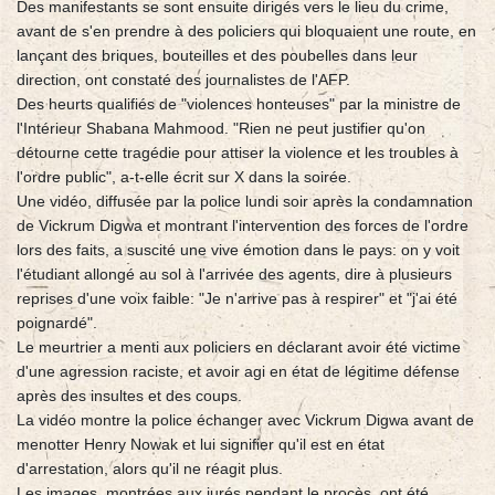
Des manifestants se sont ensuite dirigés vers le lieu du crime,
avant de s'en prendre à des policiers qui bloquaient une route, en
lançant des briques, bouteilles et des poubelles dans leur
direction, ont constaté des journalistes de l'AFP.
Des heurts qualifiés de "violences honteuses" par la ministre de
l'Intérieur Shabana Mahmood. "Rien ne peut justifier qu'on
détourne cette tragédie pour attiser la violence et les troubles à
l'ordre public", a-t-elle écrit sur X dans la soirée.
Une vidéo, diffusée par la police lundi soir après la condamnation
de Vickrum Digwa et montrant l'intervention des forces de l'ordre
lors des faits, a suscité une vive émotion dans le pays: on y voit
l'étudiant allongé au sol à l'arrivée des agents, dire à plusieurs
reprises d'une voix faible: "Je n'arrive pas à respirer" et "j'ai été
poignardé".
Le meurtrier a menti aux policiers en déclarant avoir été victime
d'une agression raciste, et avoir agi en état de légitime défense
après des insultes et des coups.
La vidéo montre la police échanger avec Vickrum Digwa avant de
menotter Henry Nowak et lui signifier qu'il est en état
d'arrestation, alors qu'il ne réagit plus.
Les images, montrées aux jurés pendant le procès, ont été