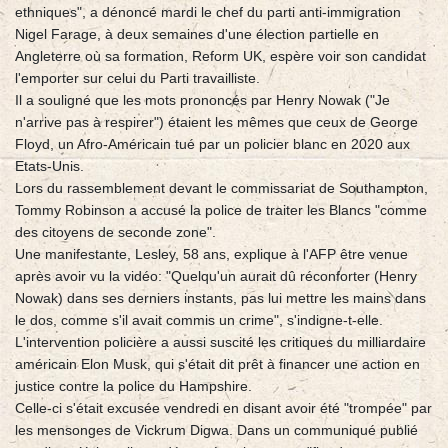
ethniques", a dénoncé mardi le chef du parti anti-immigration
Nigel Farage, à deux semaines d'une élection partielle en
Angleterre où sa formation, Reform UK, espère voir son candidat
l'emporter sur celui du Parti travailliste.
Il a souligné que les mots prononcés par Henry Nowak ("Je
n'arrive pas à respirer") étaient les mêmes que ceux de George
Floyd, un Afro-Américain tué par un policier blanc en 2020 aux
Etats-Unis.
Lors du rassemblement devant le commissariat de Southampton,
Tommy Robinson a accusé la police de traiter les Blancs "comme
des citoyens de seconde zone".
Une manifestante, Lesley, 58 ans, explique à l'AFP être venue
après avoir vu la vidéo: "Quelqu'un aurait dû réconforter (Henry
Nowak) dans ses derniers instants, pas lui mettre les mains dans
le dos, comme s'il avait commis un crime", s'indigne-t-elle.
L'intervention policière a aussi suscité les critiques du milliardaire
américain Elon Musk, qui s'était dit prêt à financer une action en
justice contre la police du Hampshire.
Celle-ci s'était excusée vendredi en disant avoir été "trompée" par
les mensonges de Vickrum Digwa. Dans un communiqué publié