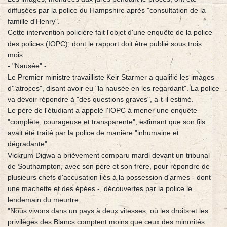
diffusées par la police du Hampshire après "consultation de la
famille d'Henry".
Cette intervention policière fait l'objet d'une enquête de la police
des polices (IOPC), dont le rapport doit être publié sous trois
mois.
- "Nausée" -
Le Premier ministre travailliste Keir Starmer a qualifié les images
d'"atroces", disant avoir eu "la nausée en les regardant". La police
va devoir répondre à "des questions graves", a-t-il estimé.
Le père de l'étudiant a appelé l'IOPC à mener une enquête
"complète, courageuse et transparente", estimant que son fils
avait été traité par la police de manière "inhumaine et
dégradante".
Vickrum Digwa a brièvement comparu mardi devant un tribunal
de Southampton, avec son père et son frère, pour répondre de
plusieurs chefs d'accusation liés à la possession d'armes - dont
une machette et des épées -, découvertes par la police le
lendemain du meurtre.
"Nous vivons dans un pays à deux vitesses, où les droits et les
privilèges des Blancs comptent moins que ceux des minorités