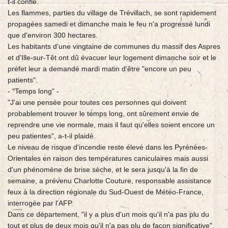
t-il confié.
Les flammes, parties du village de Trévillach, se sont rapidement
propagées samedi et dimanche mais le feu n'a progressé lundi
que d'environ 300 hectares.
Les habitants d'une vingtaine de communes du massif des Aspres
et d'Ille-sur-Têt ont dû évacuer leur logement dimanche soir et le
préfet leur a demandé mardi matin d'être "encore un peu
patients".
- "Temps long" -
"J'ai une pensée pour toutes ces personnes qui doivent
probablement trouver le temps long, ont sûrement envie de
reprendre une vie normale, mais il faut qu'elles soient encore un
peu patientes", a-t-il plaidé.
Le niveau de risque d'incendie reste élevé dans les Pyrénées-
Orientales en raison des températures caniculaires mais aussi
d'un phénomène de brise sèche, et le sera jusqu'à la fin de
semaine, a prévenu Charlotte Couture, responsable assistance
feux à la direction régionale du Sud-Ouest de Météo-France,
interrogée par l'AFP.
Dans ce département, "il y a plus d'un mois qu'il n'a pas plu du
tout et plus de deux mois qu'il n'a pas plu de façon significative",