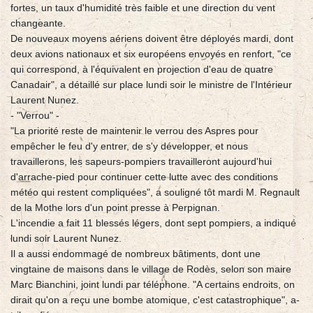
fortes, un taux d'humidité très faible et une direction du vent
changeante.
De nouveaux moyens aériens doivent être déployés mardi, dont
deux avions nationaux et six européens envoyés en renfort, "ce
qui correspond, à l'équivalent en projection d'eau de quatre
Canadair", a détaillé sur place lundi soir le ministre de l'Intérieur
Laurent Nunez.
- "Verrou" -
"La priorité reste de maintenir le verrou des Aspres pour
empêcher le feu d'y entrer, de s'y développer, et nous
travaillerons, les sapeurs-pompiers travailleront aujourd'hui
d'arrache-pied pour continuer cette lutte avec des conditions
météo qui restent compliquées", a souligné tôt mardi M. Regnault
de la Mothe lors d'un point presse à Perpignan.
L'incendie a fait 11 blessés légers, dont sept pompiers, a indiqué
lundi soir Laurent Nunez.
Il a aussi endommagé de nombreux bâtiments, dont une
vingtaine de maisons dans le village de Rodès, selon son maire
Marc Bianchini, joint lundi par téléphone. "A certains endroits, on
dirait qu'on a reçu une bombe atomique, c'est catastrophique", a-