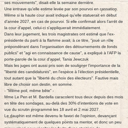
ses mouvements", disait-elle la semaine dernière.
Une entrave qu'elle estime levée par son pourvoi en cassation.
Même si la haute cour avait indiqué qu'elle statuerait en début
d'année 2027, en cas de pourvoi. Si elle confirmait alors l'arrêt de
la cour d'appel, celui-ci s'appliquerait immédiatement.
Dans leur jugement, les trois magistrates ont estimé que l'ex-
présidente du parti à la flamme avait, à ce titre, "joué un rôle
prépondérant dans l'organisation des détournements de fonds
publics" et "agi en connaissance de cause", a expliqué à l'AFP la
porte-parole de la cour d'appel, Tania Jewczuk
Mais les juges ont aussi pris soin de souligner l'importance de la
"liberté des candidatures", en l'espèce à l'élection présidentielle,
tout autant que la "liberté du choix des électeurs". Fautive mais
libre de choisir son destin, en somme.
- "Même poil, même bête" -
Mme Le Pen et M. Bardella caracolent tous deux depuis des mois
en tête des sondages, au-delà des 30% d'intentions de vote en
vue du scrutin programmé les 18 avril et 2 mai 2027.
Le dauphin est même devenu le favori de l'opinion, devançant
systématiquement de quelques points sa mentor, et donc un peu