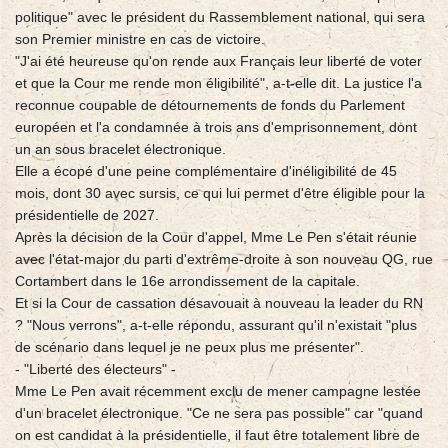
politique" avec le président du Rassemblement national, qui sera
son Premier ministre en cas de victoire.
"J'ai été heureuse qu'on rende aux Français leur liberté de voter
et que la Cour me rende mon éligibilité", a-t-elle dit. La justice l'a
reconnue coupable de détournements de fonds du Parlement
européen et l'a condamnée à trois ans d'emprisonnement, dont
un an sous bracelet électronique.
Elle a écopé d'une peine complémentaire d'inéligibilité de 45
mois, dont 30 avec sursis, ce qui lui permet d'être éligible pour la
présidentielle de 2027.
Après la décision de la Cour d'appel, Mme Le Pen s'était réunie
avec l'état-major du parti d'extrême-droite à son nouveau QG, rue
Cortambert dans le 16e arrondissement de la capitale.
Et si la Cour de cassation désavouait à nouveau la leader du RN
? "Nous verrons", a-t-elle répondu, assurant qu'il n'existait "plus
de scénario dans lequel je ne peux plus me présenter".
- "Liberté des électeurs" -
Mme Le Pen avait récemment exclu de mener campagne lestée
d'un bracelet électronique. "Ce ne sera pas possible" car "quand
on est candidat à la présidentielle, il faut être totalement libre de