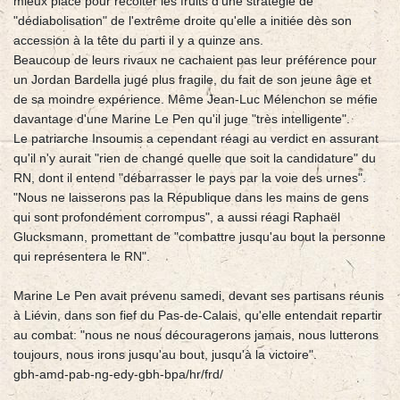
mieux placé pour récolter les fruits d'une stratégie de
"dédiabolisation" de l'extrême droite qu'elle a initiée dès son
accession à la tête du parti il y a quinze ans.
Beaucoup de leurs rivaux ne cachaient pas leur préférence pour
un Jordan Bardella jugé plus fragile, du fait de son jeune âge et
de sa moindre expérience. Même Jean-Luc Mélenchon se méfie
davantage d'une Marine Le Pen qu'il juge "très intelligente".
Le patriarche Insoumis a cependant réagi au verdict en assurant
qu'il n'y aurait "rien de changé quelle que soit la candidature" du
RN, dont il entend "débarrasser le pays par la voie des urnes".
"Nous ne laisserons pas la République dans les mains de gens
qui sont profondément corrompus", a aussi réagi Raphaël
Glucksmann, promettant de "combattre jusqu'au bout la personne
qui représentera le RN".
Marine Le Pen avait prévenu samedi, devant ses partisans réunis
à Liévin, dans son fief du Pas-de-Calais, qu'elle entendait repartir
au combat: "nous ne nous découragerons jamais, nous lutterons
toujours, nous irons jusqu'au bout, jusqu'à la victoire".
gbh-amd-pab-ng-edy-gbh-bpa/hr/frd/