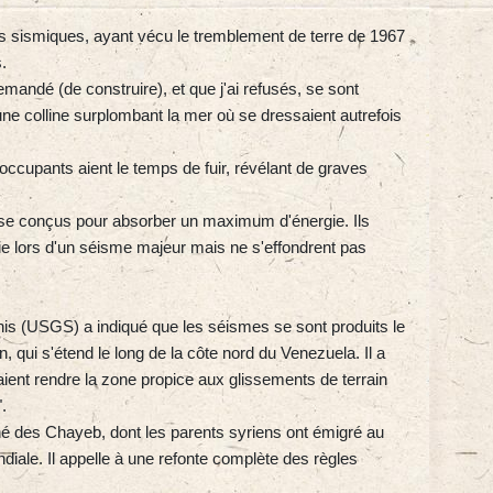
ues sismiques, ayant vécu le tremblement de terre de 1967
.
ndé (de construire), et que j'ai refusés, se sont
 une colline surplombant la mer où se dressaient autrefois
occupants aient le temps de fuir, révélant de graves
rse conçus pour absorber un maximum d'énergie. Ils
gie lors d'un séisme majeur mais ne s'effondrent pas
Unis (USGS) a indiqué que les séismes se sont produits le
 qui s'étend le long de la côte nord du Venezuela. Il a
ient rendre la zone propice aux glissements de terrain
.
'aîné des Chayeb, dont les parents syriens ont émigré au
ale. Il appelle à une refonte complète des règles