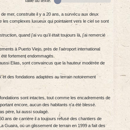
Taille du texte:
 de mer, construite il y a 20 ans, a survécu aux deux
 les complexes luxueux qui pointaient vers le ciel se sont
ruction, quand j'ai vu qu'il était toujours là, j'ai remercié
nts à Puerto Viejo, près de l'aéroport international
t été fortement endommagés.
i aussi Elias, sont convaincus que la hauteur modérée de
ux et des fondations adaptées au terrain notoirement
 fondations sont intactes, tout comme les encadrements de
 important encore, aucun des habitants n'a été blessé.
as père, lui aussi soulagé.
0 ans de carrière il a toujours refusé des chantiers de
La Guaira, où un glissement de terrain en 1999 a fait des