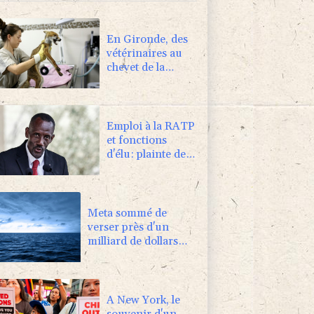
En Gironde, des
vétérinaires au
chevet de la
faune sauvage
après le mégafeu
Emploi à la RATP
et fonctions
d'élu: plainte de
AC!! Anti-
Corruption
visant Bally
Bagayoko
Meta sommé de
verser près d'un
milliard de dollars
pour réparer ses
dégâts sur les jeunes
A New York, le
souvenir d'un