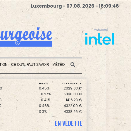
Luxembourg - 07.08. 2026 - 16:09:47
Publicité
TION
CE QU'IL FAUT SAVOIR
MÉTÉO
0.31%
8727.06
€
2.31%
14365.85
€
X
0.45%
2029.03
kr
Publicité
0
-0.27%
9198.83
€
C
-0.41%
1416.23
€
K
0.46%
4322.09
€
0.3%
4338.26
€
-0.02%
1112.25
€
0
0.8%
5806.03
€
EN VEDETTE