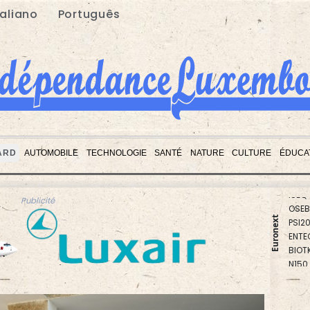
taliano
Português
ARD
AUTOMOBILE
TECHNOLOGIE
SANTÉ
NATURE
CULTURE
ÉDUCA
PX1
ISEQ
OSEB
Publicité
PSI2
ENTE
Euronext
BIOT
N150
AEX
BEL2