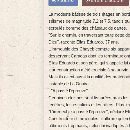
Ecoutez
Arrête d'écouter
La modeste bâtisse de trois étages en bord
séismes de magnitude 7,2 et 7,5, tandis que
écroulés comme des châteaux de cartes.
"Sur le chemin, en traversant toute cette dest
Dieu", raconte Elias Eduardo, 37 ans.
L'immeuble des Chayeb compte six apparteme
desservant Caracas dont les terminaux on
Elias Eduardo et son père, qui s'appelle lu
leur construction a été cruciale à sa survie.
Mais ils citent aussi la qualité des matéria
instable de La Guaira.
- "A passé l'épreuve" -
Certaines cloisons sont fissurées mais les
fenêtres, les escaliers et les piliers. Plus
"L'immeuble a passé l'épreuve", déclare Eli
Constructeur d'immeubles, il affirme qu'en 6
bâtiments trop hauts, selon lui inadaptés à 