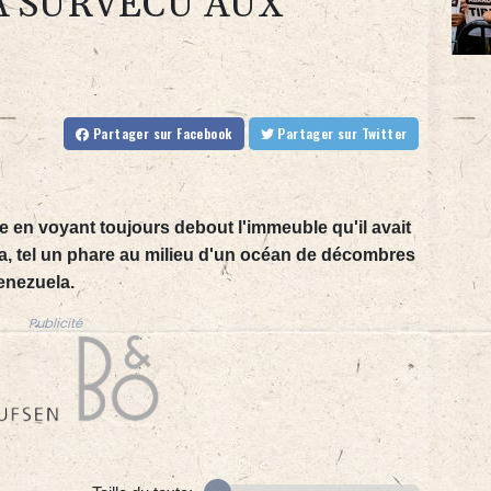
A SURVÉCU AUX
Partager
sur Facebook
Partager
sur Twitter
e en voyant toujours debout l'immeuble qu'il avait
ra, tel un phare au milieu d'un océan de décombres
enezuela.
Publicité