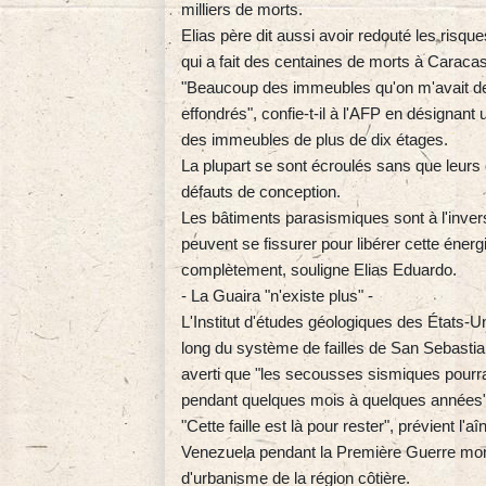
milliers de morts.
Elias père dit aussi avoir redouté les risq
qui a fait des centaines de morts à Caracas
"Beaucoup des immeubles qu'on m'avait dema
effondrés", confie-t-il à l'AFP en désignant
des immeubles de plus de dix étages.
La plupart se sont écroulés sans que leurs 
défauts de conception.
Les bâtiments parasismiques sont à l'inve
peuvent se fissurer pour libérer cette éner
complètement, souligne Elias Eduardo.
- La Guaira "n'existe plus" -
L'Institut d'études géologiques des États-
long du système de failles de San Sebastian,
averti que "les secousses sismiques pourra
pendant quelques mois à quelques années"
"Cette faille est là pour rester", prévient l
Venezuela pendant la Première Guerre mondi
d'urbanisme de la région côtière.