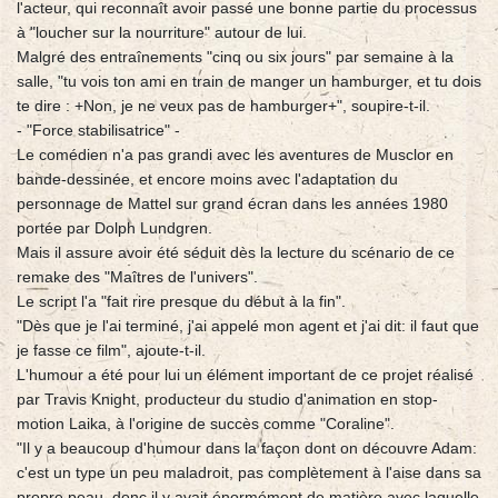
l'acteur, qui reconnaît avoir passé une bonne partie du processus
à "loucher sur la nourriture" autour de lui.
Malgré des entraînements "cinq ou six jours" par semaine à la
salle, "tu vois ton ami en train de manger un hamburger, et tu dois
te dire : +Non, je ne veux pas de hamburger+", soupire-t-il.
- "Force stabilisatrice" -
Le comédien n'a pas grandi avec les aventures de Musclor en
bande-dessinée, et encore moins avec l'adaptation du
personnage de Mattel sur grand écran dans les années 1980
portée par Dolph Lundgren.
Mais il assure avoir été séduit dès la lecture du scénario de ce
remake des "Maîtres de l'univers".
Le script l'a "fait rire presque du début à la fin".
"Dès que je l'ai terminé, j'ai appelé mon agent et j'ai dit: il faut que
je fasse ce film", ajoute-t-il.
L'humour a été pour lui un élément important de ce projet réalisé
par Travis Knight, producteur du studio d'animation en stop-
motion Laika, à l'origine de succès comme "Coraline".
"Il y a beaucoup d'humour dans la façon dont on découvre Adam:
c'est un type un peu maladroit, pas complètement à l'aise dans sa
propre peau, donc il y avait énormément de matière avec laquelle