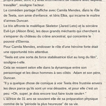
travailler", souligne l'acteur.
Le comédien partage l'affiche avec Camila Mendes, dans le rôle
de Teela, son amie d'enfance, et Idris Elba, qui incarne le maître
d'armes Duncan.
Le trio affronte le maléfique Skeletor (Jared Leto) et la sorcière
Evil-Lyn (Alison Brie), les deux grands méchants qui cherchent à
s'emparer du château du crâne ancestral, qui concentre le
pouvoir d'Eternia.
Pour Camila Mendes, endosser le rôle d'une héroïne forte était
une opportunité très attendue.
"Teela est une sorte de force stabilisatrice tout au long du film",
souligne-t-elle.
Cela se ressent selon elle dans la dynamique entre son
personnage et les deux hommes à ses côtés : Adam et son père,
Duncan.
"Il y a quelque chose de comique à voir Teela être frustrée envers
les deux parce qu'ils sont un vrai désastre, et pour elle c'est un
peu: +Oh, super, je dois encore tout faire toute seule+."
L'actrice de 31 ans se souvient elle de sa préparation physique
comme de la "période la plus heureuse" de sa vie.