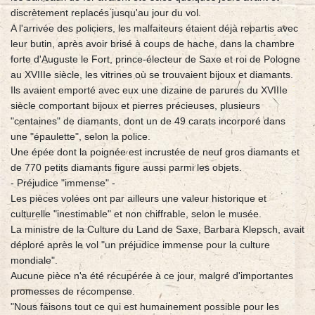
discrètement replacés jusqu'au jour du vol.
A l'arrivée des policiers, les malfaiteurs étaient déjà repartis avec
leur butin, après avoir brisé à coups de hache, dans la chambre
forte d'Auguste le Fort, prince-électeur de Saxe et roi de Pologne
au XVIIIe siècle, les vitrines où se trouvaient bijoux et diamants.
Ils avaient emporté avec eux une dizaine de parures du XVIIIe
siècle comportant bijoux et pierres précieuses, plusieurs
"centaines" de diamants, dont un de 49 carats incorporé dans
une "épaulette", selon la police.
Une épée dont la poignée est incrustée de neuf gros diamants et
de 770 petits diamants figure aussi parmi les objets.
- Préjudice "immense" -
Les pièces volées ont par ailleurs une valeur historique et
culturelle "inestimable" et non chiffrable, selon le musée.
La ministre de la Culture du Land de Saxe, Barbara Klepsch, avait
déploré après le vol "un préjudice immense pour la culture
mondiale".
Aucune pièce n'a été récupérée à ce jour, malgré d'importantes
promesses de récompense.
"Nous faisons tout ce qui est humainement possible pour les