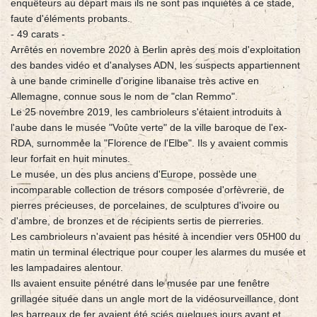
enquêteurs au départ mais ils ne sont pas inquiétés à ce stade,
faute d'éléments probants.
- 49 carats -
Arrêtés en novembre 2020 à Berlin après des mois d'exploitation
des bandes vidéo et d'analyses ADN, les suspects appartiennent
à une bande criminelle d'origine libanaise très active en
Allemagne, connue sous le nom de "clan Remmo".
Le 25 novembre 2019, les cambrioleurs s'étaient introduits à
l'aube dans le musée "Voûte verte" de la ville baroque de l'ex-
RDA, surnommée la "Florence de l'Elbe". Ils y avaient commis
leur forfait en huit minutes.
Le musée, un des plus anciens d'Europe, possède une
incomparable collection de trésors composée d'orfèvrerie, de
pierres précieuses, de porcelaines, de sculptures d'ivoire ou
d'ambre, de bronzes et de récipients sertis de pierreries.
Les cambrioleurs n'avaient pas hésité à incendier vers 05H00 du
matin un terminal électrique pour couper les alarmes du musée et
les lampadaires alentour.
Ils avaient ensuite pénétré dans le musée par une fenêtre
grillagée située dans un angle mort de la vidéosurveillance, dont
les barreaux de fer avaient été sciés quelques jours avant et