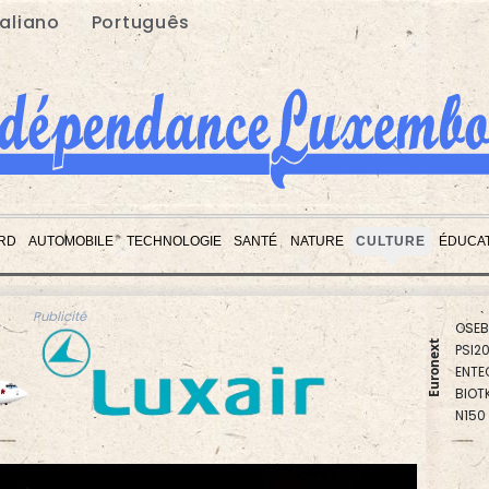
taliano
Português
RD
AUTOMOBILE
TECHNOLOGIE
SANTÉ
NATURE
CULTURE
ÉDUCA
PX1
ISEQ
OSEB
Publicité
PSI2
Euronext
ENTE
BIOT
N150
AEX
BEL2