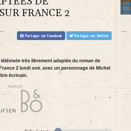
PTÉES DE
SUR FRANCE 2
Partager
sur Facebook
Partager
sur Twitter
n télévisée très librement adaptée du roman de
 France 2 lundi soir, avec un personnage de Michel
re écrivain.
Publicité