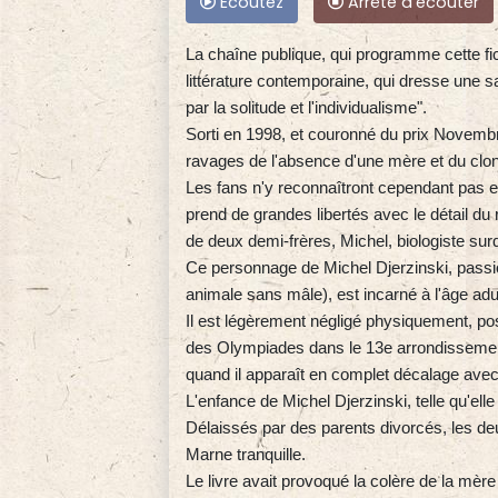
Ecoutez
Arrête d'écouter
La chaîne publique, qui programme cette fi
littérature contemporaine, qui dresse une 
par la solitude et l'individualisme".
Sorti en 1998, et couronné du prix Novemb
ravages de l'absence d'une mère et du clon
Les fans n'y reconnaîtront cependant pas ex
prend de grandes libertés avec le détail du
de deux demi-frères, Michel, biologiste sur
Ce personnage de Michel Djerzinski, passi
animale sans mâle), est incarné à l'âge adu
Il est légèrement négligé physiquement, po
des Olympiades dans le 13e arrondissemen
quand il apparaît en complet décalage avec l
L'enfance de Michel Djerzinski, telle qu'ell
Délaissés par des parents divorcés, les de
Marne tranquille.
Le livre avait provoqué la colère de la m