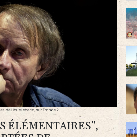
ées de Houellebecq, sur France 2
S ÉLÉMENTAIRES",