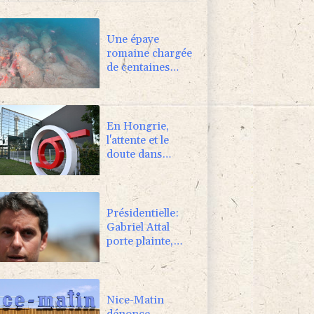
Une épave
romaine chargée
de centaines
d'amphores
découverte au
large de la Sicile
En Hongrie,
l'attente et le
doute dans
l'audiovisuel
public après un
mois sans JT
Présidentielle:
Gabriel Attal
porte plainte,
dénonçant une
ingérence russe
Nice-Matin
dénonce