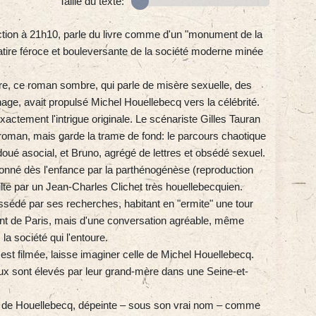
Taille du texte:
ction à 21h10, parle du livre comme d'un "monument de la
satire féroce et bouleversante de la société moderne minée
re, ce roman sombre, qui parle de misère sexuelle, des
age, avait propulsé Michel Houellebecq vers la célébrité.
actement l'intrigue originale. Le scénariste Gilles Tauran
 roman, mais garde la trame de fond: le parcours chaotique
doué asocial, et Bruno, agrégé de lettres et obsédé sexuel.
onné dès l'enfance par la parthénogénèse (reproduction
lte par un Jean-Charles Clichet très houellebecquien.
ssédé par ses recherches, habitant en "ermite" une tour
t de Paris, mais d'une conversation agréable, même
a société qui l'entoure.
e est filmée, laisse imaginer celle de Michel Houellebecq.
ux sont élevés par leur grand-mère dans une Seine-et-
ère de Houellebecq, dépeinte – sous son vrai nom – comme