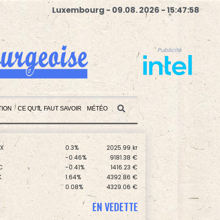
Luxembourg - 09.08. 2026 - 15:47:59
Publicité
TION
CE QU'IL FAUT SAVOIR
MÉTÉO
0.17%
8714.93
€
1.99%
14320.37
€
X
0.3%
2025.99
kr
Publicité
0
-0.46%
9181.38
€
C
-0.41%
1416.23
€
K
1.64%
4392.86
€
0.08%
4329.06
€
-0.09%
1111.47
€
0
0.3%
5777.71
€
EN VEDETTE