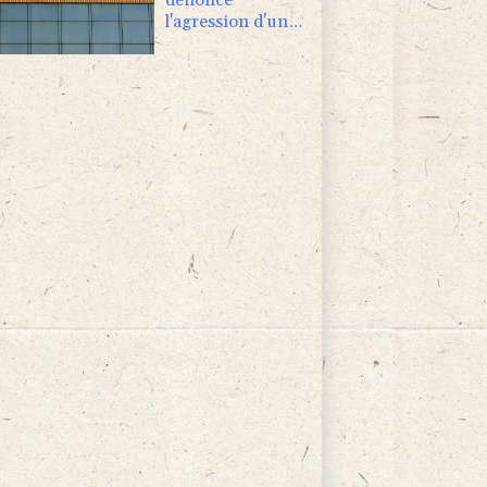
l'agression d'une
journaliste par
un élu municipal
de Cagnes-sur-
Mer