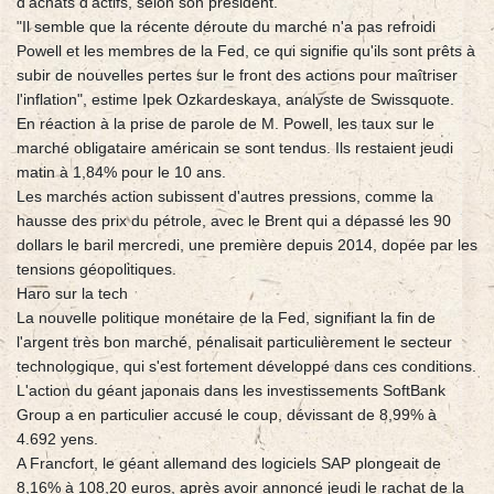
d'achats d'actifs, selon son président.
"Il semble que la récente déroute du marché n'a pas refroidi
Powell et les membres de la Fed, ce qui signifie qu'ils sont prêts à
subir de nouvelles pertes sur le front des actions pour maîtriser
l'inflation", estime Ipek Ozkardeskaya, analyste de Swissquote.
En réaction à la prise de parole de M. Powell, les taux sur le
marché obligataire américain se sont tendus. Ils restaient jeudi
matin à 1,84% pour le 10 ans.
Les marchés action subissent d'autres pressions, comme la
hausse des prix du pétrole, avec le Brent qui a dépassé les 90
dollars le baril mercredi, une première depuis 2014, dopée par les
tensions géopolitiques.
Haro sur la tech
La nouvelle politique monétaire de la Fed, signifiant la fin de
l'argent très bon marché, pénalisait particulièrement le secteur
technologique, qui s'est fortement développé dans ces conditions.
L'action du géant japonais dans les investissements SoftBank
Group a en particulier accusé le coup, dévissant de 8,99% à
4.692 yens.
A Francfort, le géant allemand des logiciels SAP plongeait de
8,16% à 108,20 euros, après avoir annoncé jeudi le rachat de la