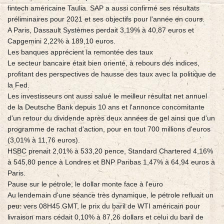
fintech américaine Taulia. SAP a aussi confirmé ses résultats
préliminaires pour 2021 et ses objectifs pour l'année en cours.
A Paris, Dassault Systèmes perdait 3,19% à 40,87 euros et
Capgemini 2,22% à 189,10 euros.
Les banques apprécient la remontée des taux
Le secteur bancaire était bien orienté, à rebours des indices,
profitant des perspectives de hausse des taux avec la politique de
la Fed.
Les investisseurs ont aussi salué le meilleur résultat net annuel
de la Deutsche Bank depuis 10 ans et l'annonce concomitante
d'un retour du dividende après deux années de gel ainsi que d'un
programme de rachat d'action, pour en tout 700 millions d'euros
(3,01% à 11,76 euros).
HSBC prenait 2,01% à 533,20 pence, Standard Chartered 4,16%
à 545,80 pence à Londres et BNP Paribas 1,47% à 64,94 euros à
Paris.
Pause sur le pétrole, le dollar monte face à l'euro
Au lendemain d'une séance très dynamique, le pétrole refluait un
peu: vers 08H45 GMT, le prix du baril de WTI américain pour
livraison mars cédait 0,10% à 87,26 dollars et celui du baril de