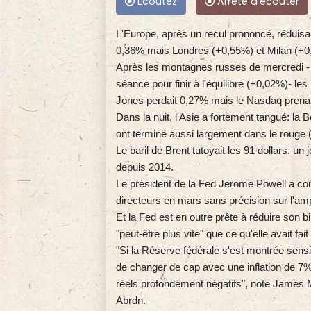
Ecoutez
Arrête d'écouter
L'Europe, après un recul prononcé, réduisai
0,36% mais Londres (+0,55%) et Milan (+0
Après les montagnes russes de mercredi - 
séance pour finir à l'équilibre (+0,02%)- le
Jones perdait 0,27% mais le Nasdaq prenai
Dans la nuit, l'Asie a fortement tangué: l
ont terminé aussi largement dans le rouge
Le baril de Brent tutoyait les 91 dollars, un
depuis 2014.
Le président de la Fed Jerome Powell a con
directeurs en mars sans précision sur l'am
Et la Fed est en outre prête à réduire son bi
"peut-être plus vite" que ce qu'elle avait fa
"Si la Réserve fédérale s'est montrée sensib
de changer de cap avec une inflation de 7%
réels profondément négatifs", note James 
Abrdn.