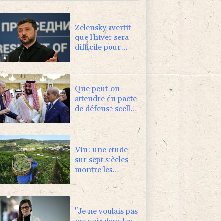
Zelensky avertit
que l'hiver sera
difficile pour
l'Ukraine, 4
morts dans des
frappes dans la
région de Kiev
Que peut-on
attendre du pacte
de défense scellé
par Ryad, Ankara
et Islamabad?
Vin: une étude
sur sept siècles
montre les
ravages du
dérèglement
climatique
"Je ne voulais pas
me voir dans les