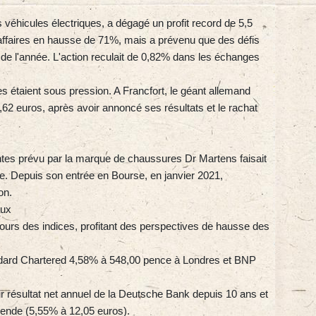
 véhicules électriques, a dégagé un profit record de 5,5
 d'affaires en hausse de 71%, mais a prévenu que des défis
g de l'année. L'action reculait de 0,82% dans les échanges
 étaient sous pression. A Francfort, le géant allemand
62 euros, après avoir annoncé ses résultats et le rachat
ntes prévu par la marque de chaussures Dr Martens faisait
e. Depuis son entrée en Bourse, en janvier 2021,
on.
aux
ebours des indices, profitant des perspectives de hausse des
dard Chartered 4,58% à 548,00 pence à Londres et BNP
ur résultat net annuel de la Deutsche Bank depuis 10 ans et
dende (5,55% à 12,05 euros).