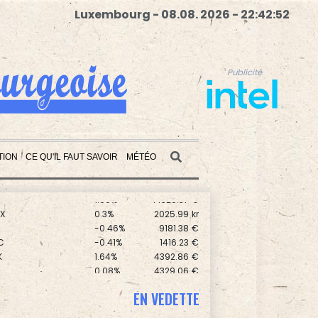
Luxembourg - 08.08. 2026 - 22:42:53
Publicité
TION
CE QU'IL FAUT SAVOIR
MÉTÉO
0.17%
8714.93
€
1.99%
14320.37
€
X
0.3%
2025.99
kr
Publicité
0
-0.46%
9181.38
€
C
-0.41%
1416.23
€
K
1.64%
4392.86
€
0.08%
4329.06
€
-0.09%
1111.47
€
0
0.3%
5777.71
€
EN VEDETTE