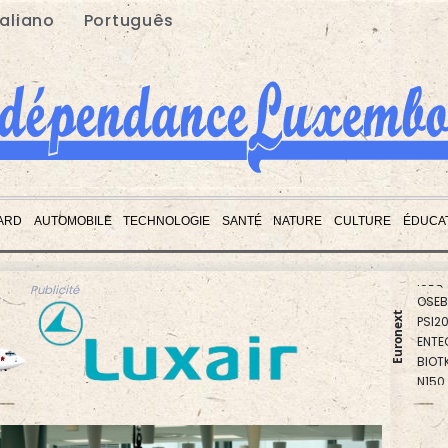
taliano
Português
ARD
AUTOMOBILE
TECHNOLOGIE
SANTÉ
NATURE
CULTURE
ÉDUCA
PX1
ISEQ
OSEB
Publicité
PSI2
ENTE
Euronext
BIOT
N150
AEX
BEL2