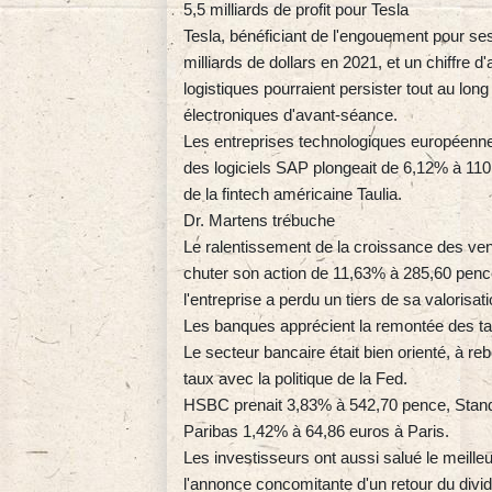
5,5 milliards de profit pour Tesla
Tesla, bénéficiant de l'engouement pour ses
milliards de dollars en 2021, et un chiffre
logistiques pourraient persister tout au lon
électroniques d'avant-séance.
Les entreprises technologiques européennes
des logiciels SAP plongeait de 6,12% à 110,
de la fintech américaine Taulia.
Dr. Martens trébuche
Le ralentissement de la croissance des ve
chuter son action de 11,63% à 285,60 penc
l'entreprise a perdu un tiers de sa valorisati
Les banques apprécient la remontée des t
Le secteur bancaire était bien orienté, à r
taux avec la politique de la Fed.
HSBC prenait 3,83% à 542,70 pence, Stan
Paribas 1,42% à 64,86 euros à Paris.
Les investisseurs ont aussi salué le meille
l'annonce concomitante d'un retour du divi