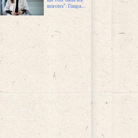
miroirs": l'impact
psychologique de
la reconstruction
mammaire