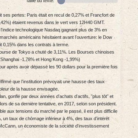
Taille du texte:
t ses pertes: Paris était en recul de 0,27% et Francfort de
,42%) étaient revenus dans le vert vers 12H40 GMT.
l'indice technologique Nasdaq gagnant plus de 3% en
s marchés américains hésitaient avant l'ouverture: le Dow
t 0,15% dans les contrats à terme.
a Bourse de Tokyo a chuté de 3,11%. Les Bourses chinoises
 (Shanghai -1,78% et Hong Kong -1,99%)
 jour après avoir dépassé les 90 dollars pour la première fois
firmé que l'institution prévoyait une hausse des taux
pleur de la hausse envisagée.
lan, gonflé par deux années d'achats d'actifs, "plus tôt" et
it lors de sa dernière tentative, en 2017, selon son président.
le aux tensions du marché par le passé, il est plus difficile
, un taux de chômage inférieur à 4%, des taux d'intérêt
McCann, un économiste de la société d'investissement