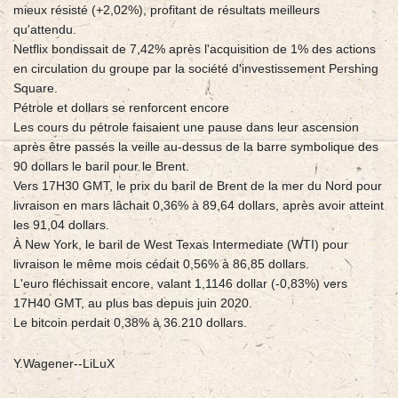
mieux résisté (+2,02%), profitant de résultats meilleurs
qu'attendu.
Netflix bondissait de 7,42% après l'acquisition de 1% des actions
en circulation du groupe par la société d'investissement Pershing
Square.
Pétrole et dollars se renforcent encore
Les cours du pétrole faisaient une pause dans leur ascension
après être passés la veille au-dessus de la barre symbolique des
90 dollars le baril pour le Brent.
Vers 17H30 GMT, le prix du baril de Brent de la mer du Nord pour
livraison en mars lâchait 0,36% à 89,64 dollars, après avoir atteint
les 91,04 dollars.
À New York, le baril de West Texas Intermediate (WTI) pour
livraison le même mois cédait 0,56% à 86,85 dollars.
L'euro fléchissait encore, valant 1,1146 dollar (-0,83%) vers
17H40 GMT, au plus bas depuis juin 2020.
Le bitcoin perdait 0,38% à 36.210 dollars.
Y.Wagener--LiLuX