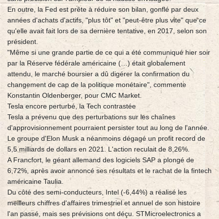
En outre, la Fed est prête à réduire son bilan, gonflé par deux
années d'achats d'actifs, "plus tôt" et "peut-être plus vite" que ce
qu'elle avait fait lors de sa dernière tentative, en 2017, selon son
président.
"Même si une grande partie de ce qui a été communiqué hier soir
par la Réserve fédérale américaine (…) était globalement
attendu, le marché boursier a dû digérer la confirmation du
changement de cap de la politique monétaire", commente
Konstantin Oldenberger, pour CMC Market.
Tesla encore perturbé, la Tech contrastée
Tesla a prévenu que des perturbations sur les chaînes
d'approvisionnement pourraient persister tout au long de l'année.
Le groupe d'Elon Musk a néanmoins dégagé un profit record de
5,5 milliards de dollars en 2021. L'action reculait de 8,26%.
A Francfort, le géant allemand des logiciels SAP a plongé de
6,72%, après avoir annoncé ses résultats et le rachat de la fintech
américaine Taulia.
Du côté des semi-conducteurs, Intel (-6,44%) a réalisé les
meilleurs chiffres d'affaires trimestriel et annuel de son histoire
l'an passé, mais ses prévisions ont déçu. STMicroelectronics a