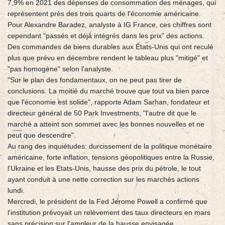
7,9% en 2021 des dépenses de consommation des ménages, qui
représentent près des trois quarts de l'économie américaine.
Pour Alexandre Baradez, analyste à IG France, ces chiffres sont
cependant "passés et déjà intégrés dans les prix" des actions.
Des commandes de biens durables aux États-Unis qui ont reculé
plus que prévu en décembre rendent le tableau plus "mitigé" et
"pas homogène" selon l'analyste.
"Sur le plan des fondamentaux, on ne peut pas tirer de
conclusions. La moitié du marché trouve que tout va bien parce
que l'économie est solide", rapporte Adam Sarhan, fondateur et
directeur général de 50 Park Investments, "l'autre dit que le
marché a atteint son sommet avec les bonnes nouvelles et ne
peut que descendre".
Au rang des inquiétudes: durcissement de la politique monétaire
américaine, forte inflation, tensions géopolitiques entre la Russie,
l'Ukraine et les Etats-Unis, hausse des prix du pétrole, le tout
ayant conduit à une nette correction sur les marchés actions
lundi.
Mercredi, le président de la Fed Jerome Powell a confirmé que
l'institution prévoyait un relèvement des taux directeurs en mars
sans précision sur l'ampleur de la hausse envisagée.