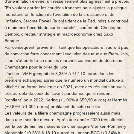
d'une inflation élevée, un resserrement plus agressif est à prévoir.
"En voulant garder les coudées franches pour ajuster la politique
monétaire en fonction de l'évolution de la croissance et de
l'inflation, Jerome Powell (le président de la Fed, ndlr) a contribué
à maintenir l'incertitude sur le marché", commente Christopher
Dembik, directeur stratégie et macroéconomie chez Saxo
Banque.
Par conséquent, prévient-il, "tant que les opérateurs n'auront pas
de conviction forte concernant l'évolution des taux aux Etats-Unis,
il faut s'attendre à ce que les marchés continuent de décrocher".
Champagne pour le pilier du luxe
L'action LVMH grimpait de 3,33% à 717,10 euros dans les
premiers échanges, après que le numéro un mondial du luxe a
affiché une forme insolente en 2021, avec des résultats annuels
très au-delà de ceux de l'avant-pandémie, qui le rendent
"confiant" pour 2022. Kering (+1,06% à 659,90 euros) et Hermès
(+0,89% à 1.304 euros) profitaient de cette solidité.
Les valeurs de la filière champagne progressaient aussi mais
dans une moindre mesure. Après une année 2020 très affectée
par la pandémie, les maisons de champagne Vranken-Pommery
Monopole (+0,28% à 18,10 euros) et Lanson-BCC (+0,34% à