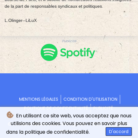
de la part de responsables syndicaux et politiques.
L.Olinger--LiLuX
Publicité
MENTIONS LÉGALES
CONDITION D'UTILISATION
POLITIQUE DE CONFIDENTIALITÉ
PUBLICITÉ
En utilisant ce site web, vous acceptez que nous
utilisions des cookies. Vous pouvez en savoir plus
© L'indépendance Luxembourgeoise - 2026 - Tous droits
réservés
dans la politique de confidentialité.
D'accord