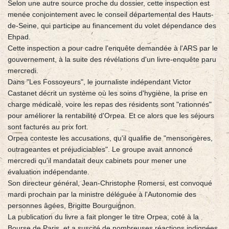
Selon une autre source proche du dossier, cette inspection est
menée conjointement avec le conseil départemental des Hauts-
de-Seine, qui participe au financement du volet dépendance des
Ehpad.
Cette inspection a pour cadre l'enquête demandée à l'ARS par le
gouvernement, à la suite des révélations d'un livre-enquête paru
mercredi.
Dans "Les Fossoyeurs", le journaliste indépendant Victor
Castanet décrit un système où les soins d'hygiène, la prise en
charge médicale, voire les repas des résidents sont "rationnés"
pour améliorer la rentabilité d'Orpea. Et ce alors que les séjours
sont facturés au prix fort.
Orpea conteste les accusations, qu'il qualifie de "mensongères,
outrageantes et préjudiciables". Le groupe avait annoncé
mercredi qu'il mandatait deux cabinets pour mener une
évaluation indépendante.
Son directeur général, Jean-Christophe Romersi, est convoqué
mardi prochain par la ministre déléguée à l'Autonomie des
personnes âgées, Brigitte Bourguignon.
La publication du livre a fait plonger le titre Orpea, coté à la
Bourse de Paris, et a suscité de nombreuses réactions indignées