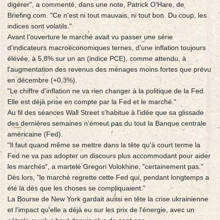
digérer", a commenté, dans une note, Patrick O'Hare, de
Briefing.com. "Ce n'est ni tout mauvais, ni tout bon. Du coup, les
indices sont volatils."
Avant l'ouverture le marché avait vu passer une série
d'indicateurs macroéconomiques ternes, d'une inflation toujours
élévée, à 5,8% sur un an (indice PCE), comme attendu, à
l'augmentation des revenus des ménages moins fortes que prévu
en décembre (+0,3%).
"Le chiffre d'inflation ne va rien changer à la politique de la Fed.
Elle est déjà prise en compte par la Fed et le marché."
Au fil des séances Wall Street s'habitue à l'idée que sa glissade
des dernières semaines n'émeut pas du tout la Banque centrale
américaine (Fed).
"Il faut quand même se mettre dans la tête qu'à court terme la
Fed ne va pas adopter un discours plus accommodant pour aider
les marchés", a martelé Gregori Volokhine, "certainement pas."
Dès lors, "le marché regrette cette Fed qui, pendant longtemps a
été là dès que les choses se compliquaient."
La Bourse de New York gardait aussi en tête la crise ukrainienne
et l'impact qu'elle a déjà eu sur les prix de l'énergie, avec un