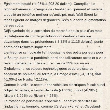
Egalement boudé (-4,23% à 203,20 dollars), Caterpillar. Le
fabricant américain d'engins de chantier, équipement et matériel,
a publié un bénéfice meilleur qu'anticipé, mais Wall Street lui
tenait rigueur de marges dégradées, liées à la forte augmentation
de ses coûts.
Déjà symbole de la correction du marché depuis plus d'un mois,
la plateforme de courtage Robinhood s'enfonçait encore
davantage dans les profondeurs (-3,83% à 11,16 dollars), punie
après des résultats inquiétants.
L'entreprise symbole de l'enthousiasme des petits porteurs pour
la Bourse durant la pandémie perd des utilisateurs actifs et a vu le
revenu généré par utilisateur reculer de 39% sur un an.
Globalement, les valeurs technologiques et de croissance
cédaient de nouveau du terrain, à l'image d'Intel (-3,19%), AMD
(-1,99%) ou Nvidia (-2,11%).
Comme la veille, le secteur des véhicules électriques faisait aussi
l'objet de ventes, à l'instar de Tesla (-1,23%), Lucid (-6,90%),
Nikola (-1,22%) ou Rivian (-4,25%).
La rotation de portefeuille s'opérait au bénéfice des titres de
l'industrie traditionnelle, comme US Steel (+5,76) et Cleveland-