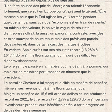
pétrole au plus haut depuis plus de sept ans.
"Une forte hausse des prix de l'énergie va ralentir l'économie
fortement, que ce soit en Europe ou ici", prévient le gérant. "Et le
marché a peur que la Fed agisse les yeux fermés pendant
quelque temps, sans voir que l'économie est en train de ralentir."
Au tableau des valeurs, la nouvelle vague de résultats
d'entreprises offrait, là aussi, un panorama contrasté, avec des
chiffres souvent de haute tenue mais des prévisions parfois
décevantes et, dans certains cas, des marges érodées.
En vedette, Apple surfait sur ses résultats record (+3,28% à
164,44 dollars), meilleurs qu'attendu malgré des difficultés
d'approvisionnement.
Le pire semble passé en la matière pour le géant à la pomme, qui
table sur de moindres perturbations ce trimestre que le
précédent.
Le pétrolier Chevron a lui manqué la cible en matière de bénéfice,
même si ses revenus ont été meilleurs qu'attendus.
Malgré un bénéfice de 15,6 milliards de dollars et une production
record en 2021, le titre reculait (-4,17% à 129,73 dollars), certains
investisseurs prenant leurs bénéfices après la forte progression
de ces dernières semaines.