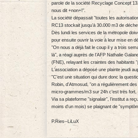
parole de la société Recyclage Concept 13,
nous dit +non+!".
La société dépassait "toutes les autorisatio
RC13 stockait jusqu'à 30.000 m3 de déchet
Dès lundi les services de la métropole doiv
pour ensuite ouvrir la voie à leur mise en d
"On nous a déjà fait le coup il y a trois sem
là", a réagi auprès de l'AFP Nathalie Galan
(FNE), relayant les craintes des habitants "
L'association a déposé une plainte jeudi au
"C’est une situation qui dure donc la quest
Robin, d'Atmosud, "on a régulièrement des n
micro-grammes/m3 sur 24h c’est très fort, 
Via sa plateforme "signalair", l'institut a 
moins d'un mois) se plaignant de "symptôm
P.Ries--LiLuX