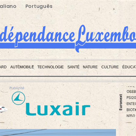
taliano
Português
ARD
AUTOMOBILE
TECHNOLOGIE
SANTÉ
NATURE
CULTURE
ÉDUCA
PX1
ISEQ
OSEB
Publicité
PSI2
Euronext
ENTE
BIOT
N150
AEX
BEL2