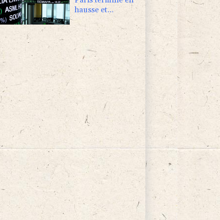
hausse et
poursuit sa
course aux
records