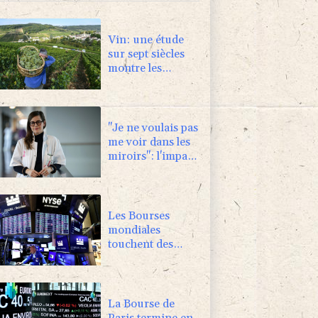
Vin: une étude
sur sept siècles
montre les
ravages du
dérèglement
climatique
"Je ne voulais pas
me voir dans les
miroirs": l'impact
psychologique de
la reconstruction
mammaire
Les Bourses
mondiales
touchent des
sommets après
l'emploi
américain
La Bourse de
Paris termine en