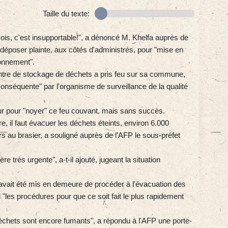
Taille du texte:
ois, c'est insupportable!", a dénoncé M. Khelfa auprès de
 déposer plainte, aux côtés d'administrés, pour "mise en
ironnement".
ntre de stockage de déchets a pris feu sur sa commune,
 "conséquente" par l'organisme de surveillance de la qualité
ur pour "noyer" ce feu couvant, mais sans succès.
tre, il faut évacuer les déchets éteints, environ 6.000
s au brasier, a souligné auprès de l'AFP le sous-préfet
re très urgente", a-t-il ajouté, jugeant la situation
ui avait été mis en demeure de procéder à l'évacuation des
 "les procédures pour que ce soit fait le plus rapidement
chets sont encore fumants", a répondu à l'AFP une porte-