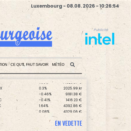
Luxembourg - 08.08. 2026 - 10:26:55
Publicité
TION
CE QU'IL FAUT SAVOIR
MÉTÉO
0.17%
8714.93
€
1.99%
14320.37
€
X
0.3%
2025.99
kr
Publicité
0
-0.46%
9181.38
€
C
-0.41%
1416.23
€
K
1.64%
4392.86
€
0.08%
4329.06
€
-0.09%
1111.47
€
0
0.3%
5777.71
€
EN VEDETTE