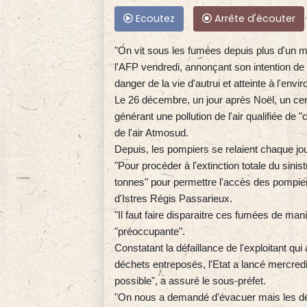
Ecoutez
Arrête d'écouter
"On vit sous les fumées depuis plus d'un m
l'AFP vendredi, annonçant son intention de
danger de la vie d'autrui et atteinte à l'env
Le 26 décembre, un jour après Noël, un ce
générant une pollution de l'air qualifiée de
de l'air Atmosud.
Depuis, les pompiers se relaient chaque jo
"Pour procéder à l'extinction totale du sinis
tonnes" pour permettre l'accès des pompier
d'Istres Régis Passarieux.
"Il faut faire disparaitre ces fumées de maniè
"préoccupante".
Constatant la défaillance de l'exploitant q
déchets entreposés, l'Etat a lancé mercredi
possible", a assuré le sous-préfet.
"On nous a demandé d'évacuer mais les dé