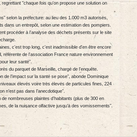
 regrettant "chaque fois qu'on propose une solution on
ns" selon la préfecture: au lieu des 1.000 m3 autorisés,
s dans un entrepôt, selon une estimation des pompiers.
ent procéder à l'analyse des déchets présents sur le site
écharge.
aines, c'est trop long, c'est inadmissible d'en être encore
d, référente de l'association France nature environnement
pour leur santé".
près du parquet de Marseille, chargé de l'enquête.
ion de l’impact sur la santé se pose", abonde Dominique
iveaux élevés voire très élevés de particules fines, 224
on n’est pas dans l’anecdotique".
reçu de nombreuses plaintes d'habitants (plus de 300 en
es, de la nuisance olfactive jusqu’à des vomissements".