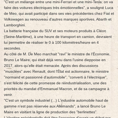
"C'est un mélange entre une mini-Ferrari et une mini-Tesla: on va
faire des voitures électriques très émotionnelles", a souligné Luca
de Meo, qui avait participé dans ses vies précédentes chez Fiat et
Volkswagen au renouveau d'autres marques sportives, Abarth et
Lamborghini.
La batterie française du SUV et ses moteurs produits à Cléon
(Seine-Maritime), à une heure de transport en camion, devraient
lui permettre de réaliser le 0 à 100 kilomètres/heure en 4
secondes.
Au côté de M. De Meo marchait "ravi" le ministre de l’Économie,
Bruno Le Maire, qui était déjà venu dans l'usine dieppoise en
2017, alors qu'elle était menacée. Après des discussions
"musclées" avec Renault, dont l'État est actionnaire, le ministre
"normand et passionné d'automobile", "converti à l'électrique",
s'est félicité de cette promesse de réindustrialisation, une des
priorités du mandat d'Emmanuel Macron, et de sa campagne à
venir.
"C'est un symbole industriel (...) L'industrie automobile haut de
gamme n'est pas réservée aux Allemands", a lancé Bruno Le
Maire en visitant la ligne de production des "berlinettes".
L'élection présidentielle doit être l'occasion d'ouvrir un débat sur