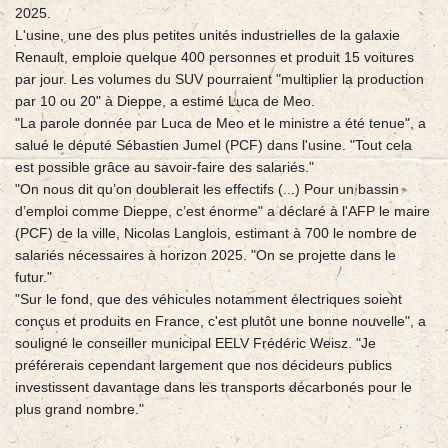
2025.
L'usine, une des plus petites unités industrielles de la galaxie
Renault, emploie quelque 400 personnes et produit 15 voitures
par jour. Les volumes du SUV pourraient "multiplier la production
par 10 ou 20" à Dieppe, a estimé Luca de Meo.
"La parole donnée par Luca de Meo et le ministre a été tenue", a
salué le député Sébastien Jumel (PCF) dans l'usine. "Tout cela
est possible grâce au savoir-faire des salariés."
"On nous dit qu’on doublerait les effectifs (...) Pour un bassin
d’emploi comme Dieppe, c’est énorme" a déclaré à l'AFP le maire
(PCF) de la ville, Nicolas Langlois, estimant à 700 le nombre de
salariés nécessaires à horizon 2025. "On se projette dans le
futur."
"Sur le fond, que des véhicules notamment électriques soient
conçus et produits en France, c'est plutôt une bonne nouvelle", a
souligné le conseiller municipal EELV Frédéric Weisz. "Je
préférerais cependant largement que nos décideurs publics
investissent davantage dans les transports décarbonés pour le
plus grand nombre."