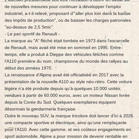
de nouvelles mesures pour continuer à développer l'emploi
industriel, a-t-il relevé, proposant d'"aller plus loin dans la baisse
des impôts de production", ou de baisser les charges patronales
"au-dessus de 2,5 Smic".
- Le pari sportif de Renault -
La marque au "A" fléché était tombée en 1973 dans l'escarcelle
de Renault, mais avait été mise en sommeil en 1995. Entre-
temps, elle a produit à Dieppe des véhicules fétiches comme
l'A110 première du nom, championne du monde des rallyes au
début des années 1970.
La renaissance d'Alpine avait été officialisée en 2017 avec la
présentation de la nouvelle A110 au style néo-rétro. Cette voiture
légère n'a été produite depuis qu'à quelques 10.000 unités,
vendues à partir de 60.000 euros, avec un moteur Nissan livrée
depuis la Corée du Sud. Quelques exemplaires équipent
désormais la gendarmerie française.
Outre le nouveau SUV, la marque tricolore doit lancer d'ici à 2026
une compacte sportive et électrique, ainsi qu’une remplaçante
pour l'A110. Avec cette gamme, et ses coûteux engagements en
sport automobile, Alpine a pour mission de devenir rentable en