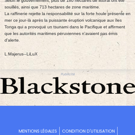
Selon le gouvernement, plus de 180 hectares de littoral ont été
souillés, ainsi que 713 hectares de zone maritime.
La raffinerie rejette la responsabilité sur la forte houle présente en
mer ce jour-là après la puissante éruption volcanique aux îles
Tonga qui a provoqué un tsunami dans le Pacifique et affirment
que les autorités maritimes péruviennes n'avaient pas émis
d'alerte.
L.Majerus--LiLuX
Publicité
MENTIONS LÉGALES
CONDITION D'UTILISATION